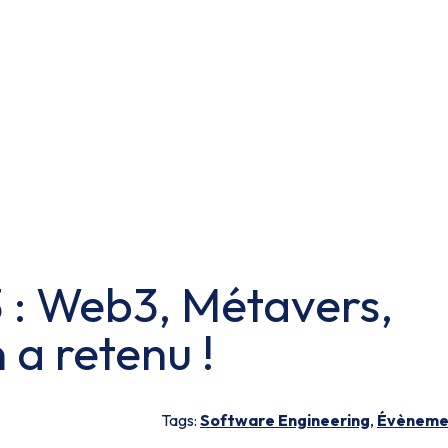
3 : Web3, Métavers,
 a retenu !
Tags:
Software Engineering
,
Évèneme