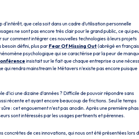
d'intérêt, que cela soit dans un cadre d’utilisation personnelle
ges ne sont pas encore très clair pour le grand public, ce qui pe
 sur comment intégrer ces nouvelles technologies à leurs projets
besoin défini, plus par
Fear Of Missing Out
(abrégé en français
 phénomène psychologique qui se caractérise par la peur de manqu
onférence
insistait sur le fait que chaque entreprise a une néces
ge qui rendra
mainstream
le Métavers n’existe pas encore puisque
 d’ici une dizaine d’années ? Difficile de pouvoir répondre sans
ssi récente et ayant encore beaucoup de frictions. Seul le temps
 sûre : cet engouement n’est pas anodin. Après une première pha
sseurs sont intéressés par les usages pertinents et pérennes.
ns concrètes de ces innovations, qui nous ont été présentées lors 