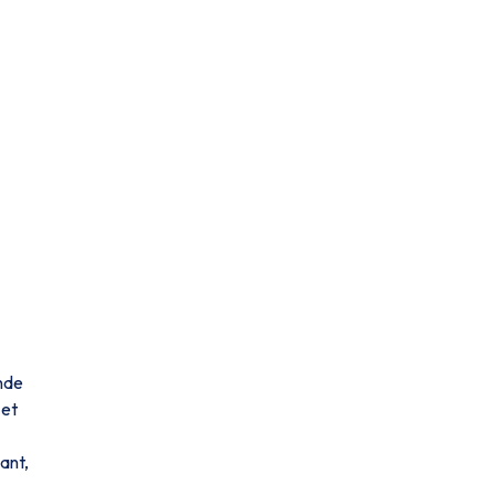
onde
 et
ant,