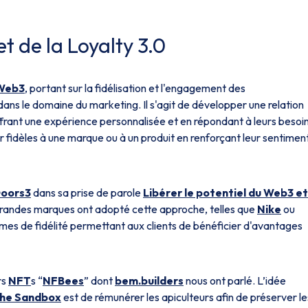
 de la Loyalty 3.0
Web3
, portant sur la fidélisation et l'engagement des
 dans le domaine du marketing. Il s'agit de développer une relation
 offrant une expérience personnalisée et en répondant à leurs besoin
ter fidèles à une marque ou à un produit en renforçant leur sentimen
oors3
dans sa prise de parole
Libérer le potentiel du Web3 et
 grandes marques ont adopté cette approche, telles que
Nike
ou
mes de fidélité permettant aux clients de bénéficier d'avantages
rs
NFT
s “
NFBees
”
dont
bem.builders
nous ont parlé. L’idée
he Sandbox
est de rémunérer les apiculteurs afin de préserver le