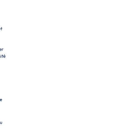
ut
er
sité
se
du