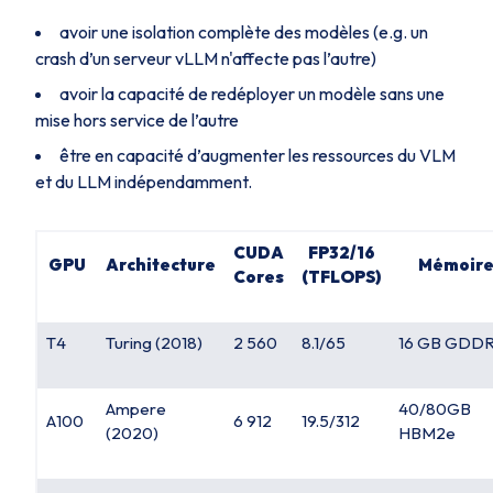
avoir une isolation complète des modèles (e.g. un
crash d’un serveur vLLM n'affecte pas l’autre)
avoir la capacité de redéployer un modèle sans une
mise hors service de l’autre
être en capacité d’augmenter les ressources du VLM
et du LLM indépendamment.
CUDA
FP32/16
GPU
Architecture
Mémoir
Cores
(TFLOPS)
T4
Turing (2018)
2 560
8.1/65
16 GB GDD
Ampere
40/80GB
A100
6 912
19.5/312
(2020)
HBM2e