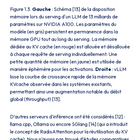
Figure 1.3.
Gauche
: Schéma [13] de la disposition
mémoire lors du serving d'un LLM de 13 milliards de
paramètres sur NVIDIA A100. Les paramètres du
modèle (en gris) persistent en permanence dans la
mémoire GPU tout au long du serving. La mémoire
dédiée au KV cache (en rouge) est allouée et désallouée
à chaque requête de serving individuellement. Une
petite quantité de mémoire (en jaune) est utilisée de
manière éphémère pour les activations.
Droite
: vLLM
lisse la courbe de croissance rapide de la mémoire
KVcache observée dans les systèmes existants,
permettant ainsi une augmentation notable du débit
global (throughput) [13].
D’autres serveurs d’inférence ont été considérés [12] :
llama.cpp, Ollama ou encore SGlang [14] (qui a introduit
le concept de RadixAttention pour la réutilisation du KV
cache). Nous n’avons pas trouvé d’études comparatives