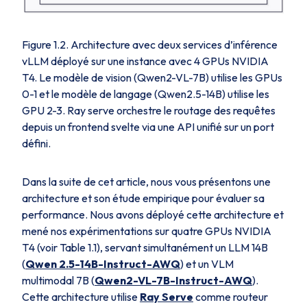
Figure 1.2. Architecture avec deux services d’inférence
vLLM déployé sur une instance avec 4 GPUs NVIDIA
T4. Le modèle de vision (Qwen2-VL-7B) utilise les GPUs
0-1 et le modèle de langage (Qwen2.5-14B) utilise les
GPU 2-3. Ray serve orchestre le routage des requêtes
depuis un frontend svelte via une API unifié sur un port
défini.
Dans la suite de cet article, nous vous présentons une
architecture et son étude empirique pour évaluer sa
performance. Nous avons déployé cette architecture et
mené nos expérimentations sur quatre GPUs NVIDIA
T4 (voir Table 1.1), servant simultanément un LLM 14B
(
Qwen 2.5-14B-Instruct-AWQ
) et un VLM
multimodal 7B (
Qwen2-VL-7B-Instruct-AWQ
).
Cette architecture utilise
Ray Serve
comme routeur