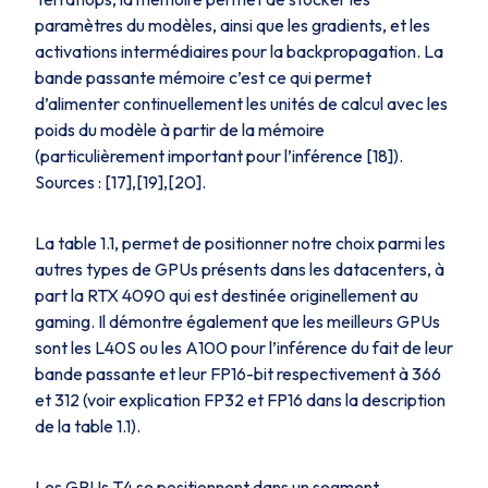
paramètres du modèles, ainsi que les gradients, et les
activations intermédiaires pour la backpropagation. La
bande passante mémoire c’est ce qui permet
d’alimenter continuellement les unités de calcul avec les
poids du modèle à partir de la mémoire
(particulièrement important pour l’inférence [18]).
Sources : [17],[19],[20].
La table 1.1, permet de positionner notre choix parmi les
autres types de GPUs présents dans les datacenters, à
part la RTX 4090 qui est destinée originellement au
gaming. Il démontre également que les meilleurs GPUs
sont les L40S ou les A100 pour l’inférence du fait de leur
bande passante et leur FP16-bit respectivement à 366
et 312 (voir explication FP32 et FP16 dans la description
de la table 1.1).
Les GPUs T4 se positionnent dans un segment