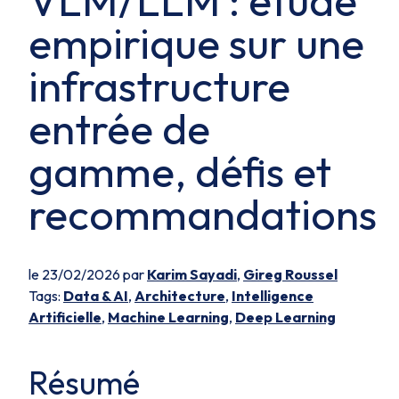
VLM/LLM : étude
empirique sur une
infrastructure
entrée de
gamme, défis et
recommandations
le 23/02/2026 par
Karim Sayadi
,
Gireg Roussel
Tags:
Data & AI
,
Architecture
,
Intelligence
Artificielle
,
Machine Learning
,
Deep Learning
Résumé