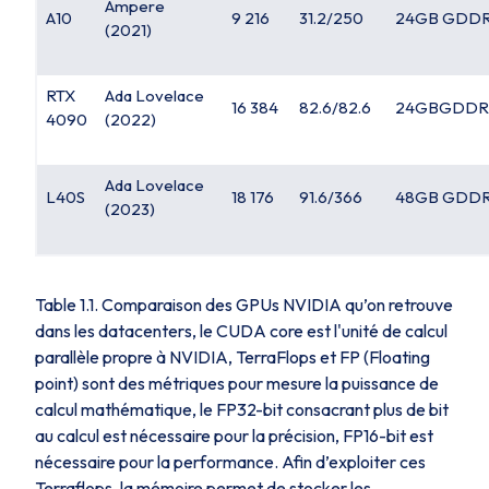
Ampere
A10
9 216
31.2/250
24GB GDD
(2021)
RTX
Ada Lovelace
16 384
82.6/82.6
24GBGDDR
4090
(2022)
Ada Lovelace
L40S
18 176
91.6/366
48GB GDD
(2023)
Table 1.1. Comparaison des GPUs NVIDIA qu’on retrouve
dans les datacenters, le CUDA core est l'unité de calcul
parallèle propre à NVIDIA, TerraFlops et FP (Floating
point) sont des métriques pour mesure la puissance de
calcul mathématique, le FP32-bit consacrant plus de bit
au calcul est nécessaire pour la précision, FP16-bit est
nécessaire pour la performance. Afin d’exploiter ces
Terraflops, la mémoire permet de stocker les