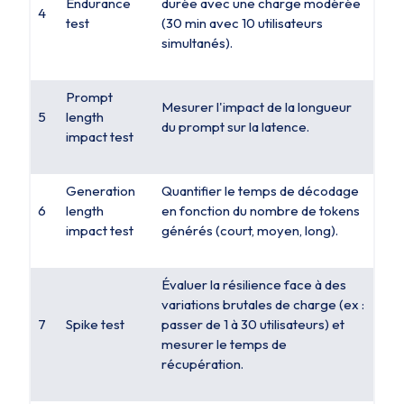
Endurance
durée avec une charge modérée
4
test
(30 min avec 10 utilisateurs
simultanés).
Prompt
Mesurer l'impact de la longueur
5
length
du prompt sur la latence.
impact test
Generation
Quantifier le temps de décodage
6
length
en fonction du nombre de tokens
impact test
générés (court, moyen, long).
Évaluer la résilience face à des
variations brutales de charge (ex :
7
Spike test
passer de 1 à 30 utilisateurs) et
mesurer le temps de
récupération.