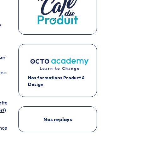
s
ser
vec
Nos formations Product &
Design
ette
r/
)
Nos replays
ance