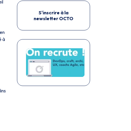
il
S'inscrire à la
newsletter OCTO
 en
é à
ins