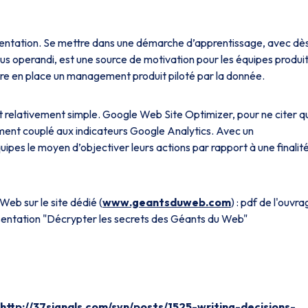
imentation. Se mettre dans une démarche d’apprentissage, avec dès
s operandi, est une source de motivation pour les équipes produit
e en place un management produit piloté par la donnée.
st relativement simple. Google Web Site Optimizer, pour ne citer q
tement couplé aux indicateurs Google Analytics. Avec un
pes le moyen d’objectiver leurs actions par rapport à une finalit
eb sur le site dédié (
www.geantsduweb.com
) : pdf de l'ouvr
sentation "Décrypter les secrets des Géants du Web"
http://37signals.com/svn/posts/1525-writing-decisions-