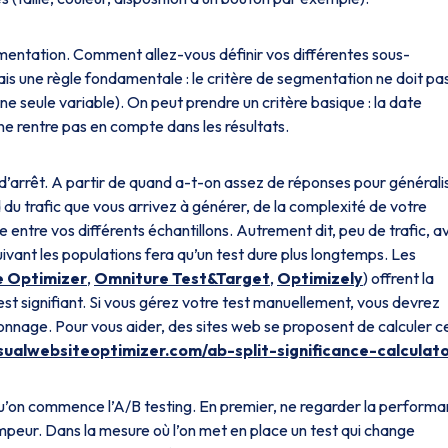
entation. Comment allez-vous définir vos différentes sous-
mais une règle fondamentale : le critère de segmentation ne doit pa
une seule variable). On peut prendre un critère basique : la date
l ne rentre pas en compte dans les résultats.
n d’arrêt. A partir de quand a-t-on assez de réponses pour générali
 du trafic que vous arrivez à générer, de la complexité de votre
entre vos différents échantillons. Autrement dit, peu de trafic, a
uivant les populations fera qu’un test dure plus longtemps. Les
e Optimizer
,
Omniture Test&Target
,
Optimizely
) offrent la
 est signifiant. Si vous gérez votre test manuellement, vous devrez
llonnage. Pour vous aider, des sites web se proposent de calculer c
isualwebsiteoptimizer.com/ab-split-significance-calculato
u’on commence l’A/B testing. En premier, ne regarder la perform
trompeur. Dans la mesure où l’on met en place un test qui change