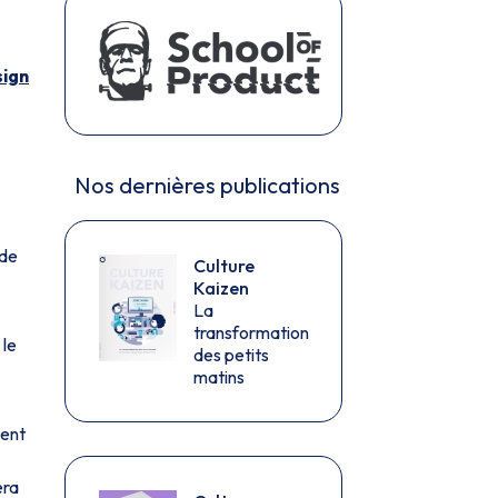
sign
Nos dernières publications
 de
Culture
Kaizen
La
transformation
 le
des petits
matins
ment
era