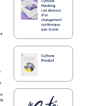
Culture
Hacking
Les dessous
d'un
changement
systémique,
pas-à-pas
re
Culture
Produit
e
e
on
la