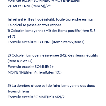
Formule excel =SOMME(6)-(MOYENNE(item
2)+MOYENNE(item 6))/2*
Intuitivité
: Il est jugé intuitif, facile à prendre en main.
Le calcul se passe en trois étapes.
1) Calculer la moyenne (M1) des items positifs (item 3, 5
et 7)
Formule excel =MOYENNE(item3;item5;item7)
2) Calculer la moyenne inversée (M2) des items négatifs
(item 4, 8 et 10)
Formule excel =(SOMME(6)-
MOYENNE(item4;item8;item10))
3) La dernière étape est de faire la moyenne des deux
types d'items
Formule excel =SOMME(M1+M2)/2