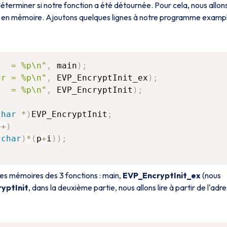
déterminer si notre fonction a été détournée. Pour cela, nous allon
e en mémoire. Ajoutons quelques lignes à notre programme examp
   = %p\n"
,
 main
)
;
dr = %p\n"
,
 EVP_EncryptInit_ex
)
;
   = %p\n"
,
 EVP_EncryptInit
)
;
char
*
)
EVP_EncryptInit
;
++
)
char
)
*
(
p
+
i
)
)
;
sses mémoires des 3 fonctions : main,
EVP_EncryptInit_ex
(nous
yptInit
, dans la deuxième partie, nous allons lire à partir de l'adr