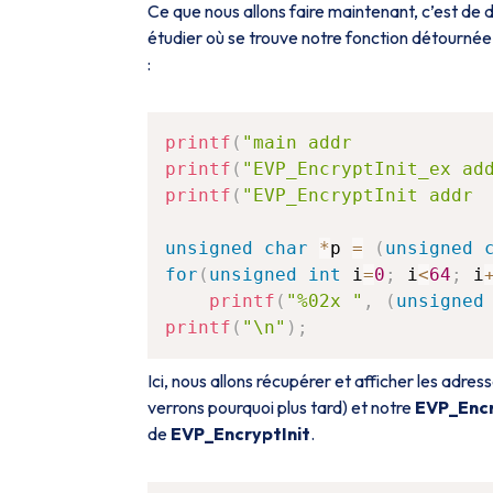
Ce que nous allons faire maintenant, c’est de 
étudier où se trouve notre fonction détourné
:
printf
(
"main addr            
printf
(
"EVP_EncryptInit_ex ad
printf
(
"EVP_EncryptInit addr 
unsigned
char
*
p 
=
(
unsigned
for
(
unsigned
int
 i
=
0
;
 i
<
64
;
 i
printf
(
"%02x "
,
(
unsigned
printf
(
"\n"
)
;
Ici, nous allons récupérer et afficher les adre
verrons pourquoi plus tard) et notre
EVP_Encr
de
EVP_EncryptInit
.