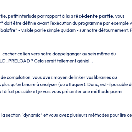
ie, petit interlude par rapport à
la précédente partie
, vous
” doit être définie avant l'exécution du programme par exemple v
lafre” - visible par le simple quidam - sur notre détournement: 
s… cacher ce lien vers notre doppelganger au sein même du
ce LD_PRELOAD ? Cela serait tellement génial…
 de compilation, vous avez moyen de linker vos librairies au
lus qu’un binaire à analyser (ou attaquer). Donc, est-il possible 
tout à fait possible et je vais vous présenter une méthode parmi
s la section “dynamic” et vous avez plusieurs méthodes pour lire c