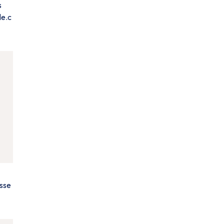
s
le.c
esse