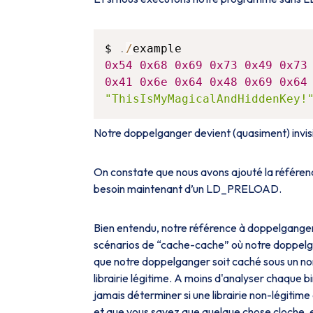
$ 
.
/
0x54
0x68
0x69
0x73
0x49
0x73
0x41
0x6e
0x64
0x48
0x69
0x64
"ThisIsMyMagicalAndHiddenKey!
Notre doppelganger devient (quasiment) invis
On constate que nous avons ajouté la référenc
besoin maintenant d’un LD_PRELOAD.
Bien entendu, notre référence à doppelganger
scénarios de “cache-cache” où notre doppelg
que notre doppelganger soit caché sous un n
librairie légitime. A moins d'analyser chaque 
jamais déterminer si une librairie non-légitime 
et que vous savez que quelque chose cloche, e