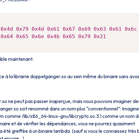
0x4d
0x79
0x4d
0x61
0x67
0x69
0x63
0x61
0x6c
0x64
0x65
0x6e
0x4b
0x65
0x79
0x21
"
ible maintenant.
e à la librairie doppelganger.so au sein même du binaire sans avoi
.so ne peut pas passer inaperçue, mais nous pouvons imaginer de
anger.so soit renommé dans un nom plus “conventionnel”: Imagin
om comme /lib/x86_64-linux-gnu/libcrypto.so.3.1 comme un nom d
binaire et de vérifier les dépendances, vous ne pourrez quasiment
a été greffée à un binaire lambda. (sauf si vous le connaissez très 
t encore...)