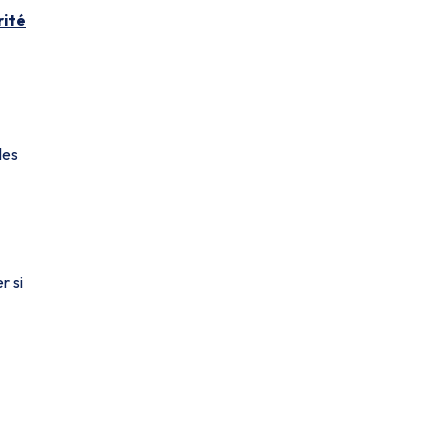
rité
les
r si