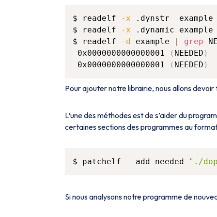
$ readelf 
-x
 .dynstr  example
$ readelf 
-x
 .dynamic example
$ readelf 
-d
 example 
|
grep
 N
 0x0000000000000001 
(
NEEDED
)
 
 0x0000000000000001 
(
NEEDED
)
 
Pour ajouter notre librairie, nous allons devoir
L’une des méthodes est de s’aider du progr
certaines sections des programmes au forma
$ patchelf --add-needed 
"./do
Si nous analysons notre programme de nouvea