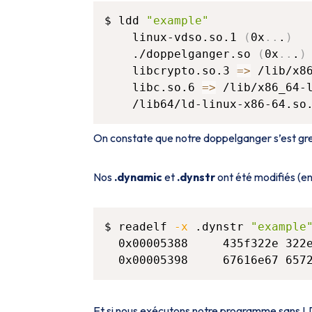
$ ldd 
"example"
    linux-vdso.so.1 
(
0x
..
.
)
    ./doppelganger.so 
(
0x
..
.
)
    libcrypto.so.3 
=
>
 /lib/x8
    libc.so.6 
=
>
 /lib/x86_64-
    /lib64/ld-linux-x86-64.so
On constate que notre doppelganger s’est gr
Nos
.dynamic
et
.dynstr
ont été modifiés (ent
$ readelf 
-x
 .dynstr 
"example
  0x00005388     435f322e 322
  0x00005398     67616e67 657
Et si nous exécutons notre programme sans