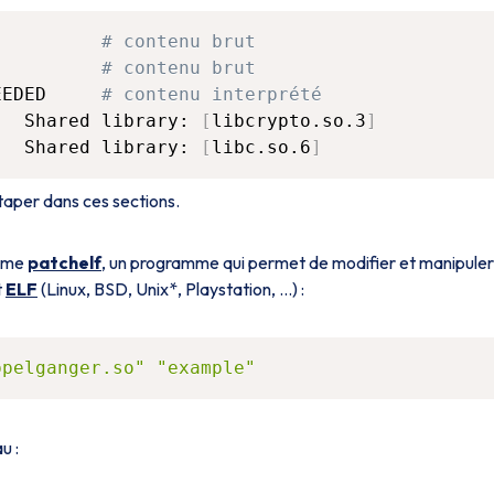
          
# contenu brut
          
# contenu brut
EEDED     
# contenu interprété
   Shared library: 
[
libcrypto.so.3
]
   Shared library: 
[
libc.so.6
]
 taper dans ces sections.
amme
patchelf
, un programme qui permet de modifier et manipuler
t
ELF
(Linux, BSD, Unix*, Playstation, …) :
ppelganger.so"
"example"
u :