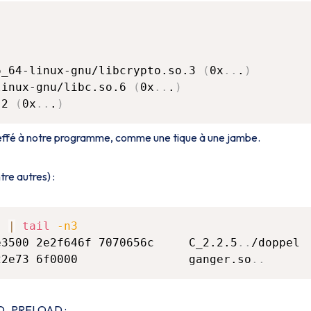
6_64-linux-gnu/libcrypto.so.3 
(
0x
..
.
)
linux-gnu/libc.so.6 
(
0x
..
.
)
.2 
(
0x
..
.
)
effé à notre programme, comme une tique à une jambe.
re autres) :
"
|
tail
-n3
e3500 2e2f646f 7070656c     C_2.2.5
..
/doppel

22e73 6f0000                ganger.so
..
 LD_PRELOAD :