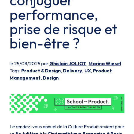
conjuguer
performance,
prise de risque et
bien-être ?
le 25/08/2025 par
Ghislain JOLIOT
,
Marina Wiesel
Tags:
Product & Design
,
Delivery
,
UX
,
Product
Management
,
Design
Le rendez-vous annuel de la Culture Produit revient pour
sa
8e édition
à la
Cinémathèque Française à Paris
.