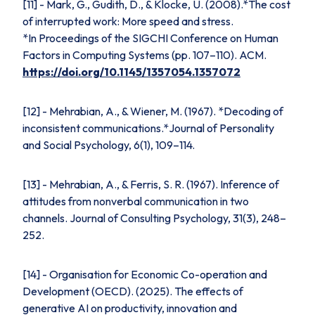
[11] - Mark, G., Gudith, D., & Klocke, U. (2008).*The cost
of interrupted work: More speed and stress.
*In
Proceedings of the SIGCHI Conference on Human
Factors in Computing Systems
(pp. 107–110). ACM.
https://doi.org/10.1145/1357054.1357072
[12] - Mehrabian, A., & Wiener, M. (1967). *Decoding of
inconsistent communications.*Journal of Personality
and Social Psychology, 6(1), 109–114.
[13] - Mehrabian, A., & Ferris, S. R. (1967).
Inference of
attitudes from nonverbal communication in two
channels.
Journal of Consulting Psychology, 31(3), 248–
252.
[14] - Organisation for Economic Co-operation and
Development (OECD). (2025).
The effects of
generative AI on productivity, innovation and