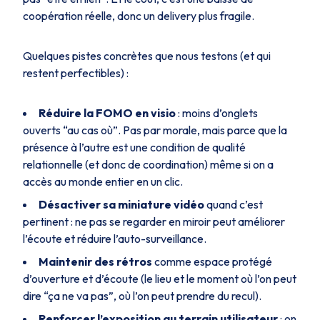
coopération réelle, donc un delivery plus fragile.
Quelques pistes concrètes que nous testons (et qui
restent perfectibles) :
Réduire la FOMO en visio
: moins d’onglets
ouverts “au cas où”. Pas par morale, mais parce que la
présence à l’autre est une condition de qualité
relationnelle (et donc de coordination) même si on a
accès au monde entier en un clic.
Désactiver sa miniature vidéo
quand c’est
pertinent : ne pas se regarder en miroir peut améliorer
l’écoute et réduire l’auto-surveillance.
Maintenir des rétros
comme espace protégé
d’ouverture et d’écoute (le lieu et le moment où l’on peut
dire “ça ne va pas”, où l’on peut prendre du recul).
Renforcer l’exposition au terrain utilisateur
: on