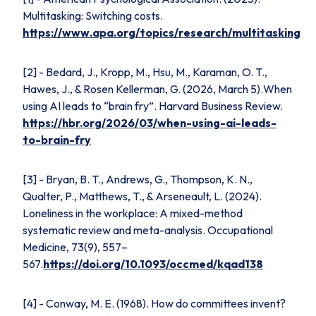
Multitasking: Switching costs.
https://www.apa.org/topics/research/multitasking
[2] - Bedard, J., Kropp, M., Hsu, M., Karaman, O. T.,
Hawes, J., & Rosen Kellerman, G. (2026, March 5).
When
using AI leads to “brain fry”.
Harvard Business Review.
https://hbr.org/2026/03/when-using-ai-leads-
to-brain-fry
[3] - Bryan, B. T., Andrews, G., Thompson, K. N.,
Qualter, P., Matthews, T., & Arseneault, L. (2024).
Loneliness in the workplace: A mixed-method
systematic review and meta-analysis. Occupational
Medicine, 73
(9), 557–
567.
https://doi.org/10.1093/occmed/kqad138
[4] - Conway, M. E. (1968). How do committees invent?