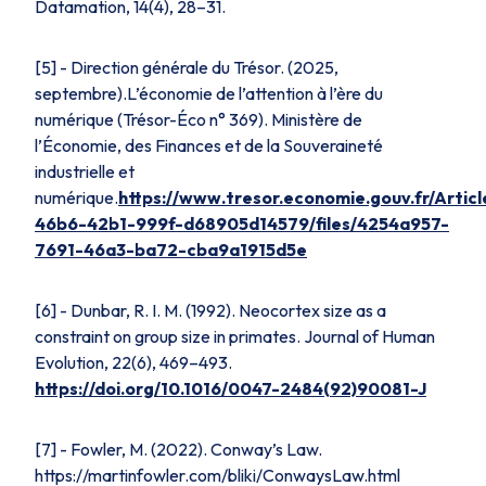
Datamation, 14
(4), 28–31.
[5] - Direction générale du Trésor. (2025,
septembre).L’économie de l’attention à l’ère du
numérique (Trésor-Éco n° 369). Ministère de
l’Économie, des Finances et de la Souveraineté
industrielle et
numérique.
https://www.tresor.economie.gouv.fr/Arti
46b6-42b1-999f-d68905d14579/files/4254a957-
7691-46a3-ba72-cba9a1915d5e
[6] - Dunbar, R. I. M. (1992). Neocortex size as a
constraint on group size in primates.
Journal of Human
Evolution, 22
(6), 469–493.
https://doi.org/10.1016/0047-2484(92)90081-J
[7] - Fowler, M. (2022).
Conway’s Law.
https://martinfowler.com/bliki/ConwaysLaw.html