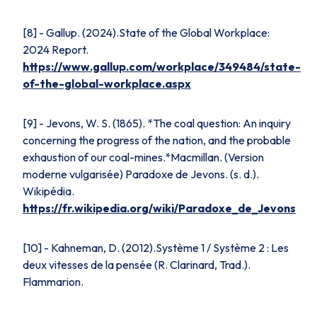
[8] - Gallup. (2024).
State of the Global Workplace:
2024 Report.
https://www.gallup.com/workplace/349484/state-
of-the-global-workplace.aspx
[9] - Jevons, W. S. (1865). *The coal question: An inquiry
concerning the progress of the nation, and the probable
exhaustion of our coal-mines.*Macmillan. (Version
moderne vulgarisée) Paradoxe de Jevons. (s. d.).
Wikipédia
.
https://fr.wikipedia.org/wiki/Paradoxe_de_Jevons
[10] - Kahneman, D. (2012).
Système 1 / Système 2 : Les
deux vitesses de la pensée
(R. Clarinard, Trad.).
Flammarion.