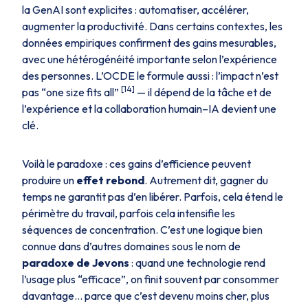
la GenAI sont explicites : automatiser, accélérer,
augmenter la productivité. Dans certains contextes, les
données empiriques confirment des gains mesurables,
avec une hétérogénéité importante selon l’expérience
des personnes. L’OCDE le formule aussi : l’impact n’est
[14]
pas “
one size fits all
”
— il dépend de la tâche et de
l’expérience et la collaboration humain–IA devient une
clé.
Voilà le paradoxe : ces gains d’efficience peuvent
produire un
effet rebond
. Autrement dit, gagner du
temps ne garantit pas d’en libérer. Parfois, cela étend le
périmètre du travail, parfois cela intensifie les
séquences de concentration. C’est une logique bien
connue dans d’autres domaines sous le nom de
paradoxe de Jevons
: quand une technologie rend
l’usage plus “efficace”, on finit souvent par consommer
davantage… parce que c’est devenu moins cher, plus