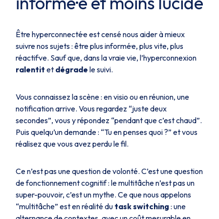
informé·e et moins lucide
Être hyperconnecté·e est censé nous aider à mieux
suivre nos sujets : être plus informé·e, plus vite, plus
réactif·ve. Sauf que, dans la vraie vie, l’hyperconnexion
ralentit
et
dégrade
le suivi.
Vous connaissez la scène : en visio ou en réunion, une
notification arrive. Vous regardez “juste deux
secondes”, vous y répondez “pendant que c’est chaud”.
Puis quelqu’un demande :
“Tu en penses quoi ?”
et vous
réalisez que vous avez perdu le fil.
Ce n’est pas une question de volonté. C’est une question
de fonctionnement cognitif : le multitâche n’est pas un
super-pouvoir, c’est un mythe. Ce que nous appelons
“multitâche” est en réalité du
task switching
: une
alternance de contextes, avec un coût mesurable en