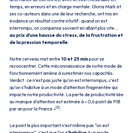
temps, en erreurs et en charge mentale. Gloria Mark et
ses co-auteurs dans une de leur recherche, ont mis en
évidence un résultat contre intuitif : quand on est
interrompu, on compense souvent en allant plus vite…
au prix d’une hausse du stress, de la frustration et
de la pression temporelle
.
Notre cerveau met entre
10 et 25 min
pour se
reconcentrer. Cette méconnaissance de notre mode de
fonctionnement amène à surestimer nos capacités.
Verdict : ce n’est pas juste qu’on est interrompus, c’est
qu’on s’habitue à un mode d’attention fragmentée qui
impacte notre productivité. La perte de productivité liée
au manque d’attention est estimée à «
0,6 point de PIB
[5]
par an pour la France
»
.
Le point le plus important n’est même pas “on est
interrompus”, c’est que l’on
s’habitue
à un mode