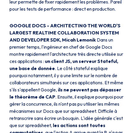
leur permette de fixer rapidement les problèmes. Pareil
pour les tests de performance : direct en production.
GOOGLE DOCS - ARCHITECTING THE WORLD'S
LARGEST REALTIME COLLABORATION SYSTEM
AND DEVELOPER SDK, Micah Lemonik
Dans un
premier temps, l'ingénieur en chef de Google Docs
montre rapidement l'architecture très directe utilisée sur
ces applications :
un client JS, un serveur Stateful,
une base de donnée
. Le côté stateful explique
pourquoi notamment, il y a une limite sur le nombre de
collaborateurs simultanés sur ces applications. Et même
s'ils s'appellent Google,
ils ne peuvent pas dépasser
le théorème de CAP
. Ensuite, il explique pourquoi pour
gérer la concurrence, ils n'ont pas pu utiliser les mêmes
mécanismes sur Docs que sur spreadsheet. Difficile à
retranscrire sans écrire un bouquin. L'idée générale c'est
que sur spreadsheet,
les actions sont toutes
commutatives
, que l'action A arrive avant la B, n'a pas