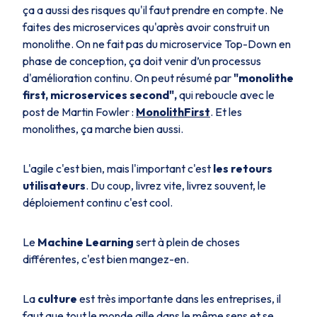
ça a aussi des risques qu'il faut prendre en compte. Ne
faites des microservices qu'après avoir construit un
monolithe. On ne fait pas du microservice Top-Down en
phase de conception, ça doit venir d’un processus
d'amélioration continu. On peut résumé par
"monolithe
first, microservices second",
qui reboucle avec le
post de Martin Fowler :
MonolithFirst
. Et les
monolithes, ça marche bien aussi.
L'agile c'est bien, mais l'important c'est
les retours
utilisateurs
. Du coup, livrez vite, livrez souvent, le
déploiement continu c'est cool.
Le
Machine Learning
sert à plein de choses
différentes, c'est bien mangez-en.
La
culture
est très importante dans les entreprises, il
faut que tout le monde aille dans le même sens et se