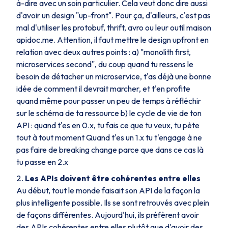
à-dire avec un soin particulier. Cela veut donc dire aussi
d'avoir un design "up-front". Pour ça, d'ailleurs, c'est pas
mal d'utiliser les protobuf, thrift, avro ou leur outil maison
apidoc.me. Attention, il faut mettre le design upfront en
relation avec deux autres points : a) "monolith first,
microservices second", du coup quand tu ressens le
besoin de détacher un microservice, t'as déjà une bonne
idée de comment il devrait marcher, et t'en profite
quand même pour passer un peu de temps à réfléchir
sur le schéma de ta ressource b) le cycle de vie de ton
API : quand t'es en 0.x, tu fais ce que tu veux, tu pète
tout à tout moment Quand t'es un 1.x tu t'engage à ne
pas faire de breaking change parce que dans ce cas là
tu passe en 2.x
Les APIs doivent être cohérentes entre elles
Au début, tout le monde faisait son API de la façon la
plus intelligente possible. Ils se sont retrouvés avec plein
de façons différentes. Aujourd'hui, ils préfèrent avoir
des APIs cohérentes entre elles plutôt que d'avoir des