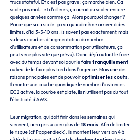
trucs stateful. Et c'est pas grave : ça marche bien. Ca
scale pas mal… et d'ailleurs, ça aurait pu scaler encore
quelques années comme ça. Alors pourquoi changer ?
Parce que si ca scale, ça va quand même arriver à des
limites, d’ici 3-5-10 ans, ils savent pas exactement, mais
vu leurs courbes d’augmentation du nombre
d’utilisateurs et de consommation par utilisateurs, ça
peut venir plus vite que prévu). Donc déjà autant le faire
avec du temps devant soi pour le faire
tranquillement
au lieu de le faire plus tard dans l'urgence. Mais une des
raisons principales est de pouvoir
optimiser les couts
.
Il montre une courbe qui indique le nombre d'instances
EC2 active, la courbe est plate, ils n'utilisent pas du tout
l'élasticité d'AWS.
Leur migration, qui doit finir dans les semaines qui
viennent, aura pris un peu plus de
18 mois
. Afin de limiter
le risque (cf Poppendieck), ils montent leur version 4 à
côté de la version 3 et font du
shadow testing
: toute