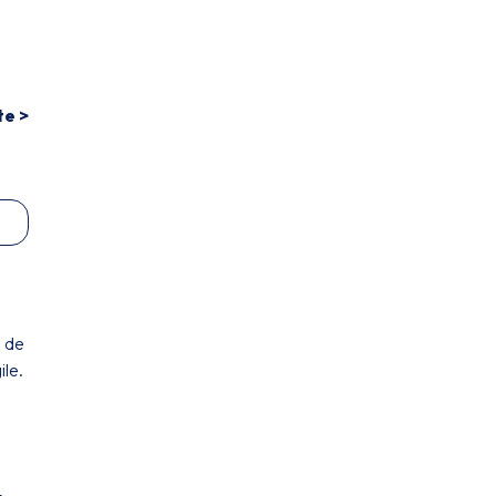
te >
s de
ile.