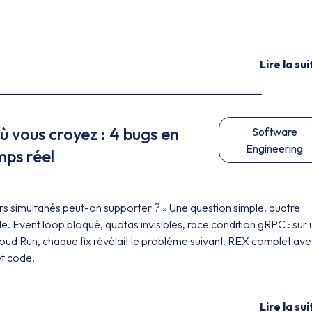
Lire la sui
où vous croyez : 4 bugs en
Software
Engineering
mps réel
urs simultanés peut-on supporter ? » Une question simple, quatre
. Event loop bloqué, quotas invisibles, race condition gRPC : sur
ud Run, chaque fix révélait le problème suivant. REX complet ave
t code.
Lire la sui