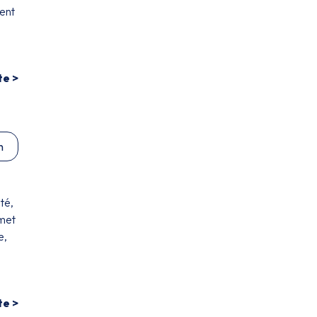
vent
te >
n
té,
rmet
e,
te >