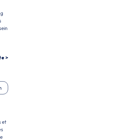
ng
s
sein
te >
n
 et
es
de