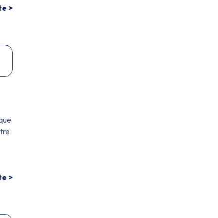
te >
 que
utre
te >