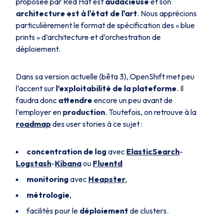
proposée par Red Hat est
audacieuse
et son
architecture est à l'état de l'art
. Nous apprécions
particulièrement le format de spécification des «
blue
prints
» d’architecture et d’orchestration de
déploiement.
Dans sa version actuelle (bêta 3), OpenShift met peu
l’accent sur
l’exploitabilité de la plateforme
. Il
faudra donc
attendre
encore un peu avant de
l’employer en
production
. Toutefois, on retrouve à la
roadmap
des
user stories
à ce sujet :
concentration de log
avec
ElasticSearch
-
Logstash
-
Kibana
ou
Fluentd
monitoring
avec
Heapster
,
métrologie
,
facilités pour le
déploiement
de clusters.