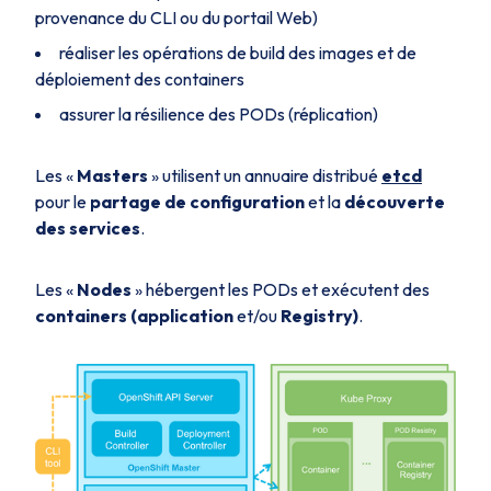
provenance du CLI ou du portail Web)
réaliser les opérations de
build
des images et de
déploiement des containers
assurer la résilience des PODs (réplication)
Les «
Masters
» utilisent un annuaire distribué
etcd
pour le
partage de configuration
et la
découverte
des services
.
Les «
Nodes
» hébergent les PODs et exécutent des
containers (application
et/ou
Registry
)
.