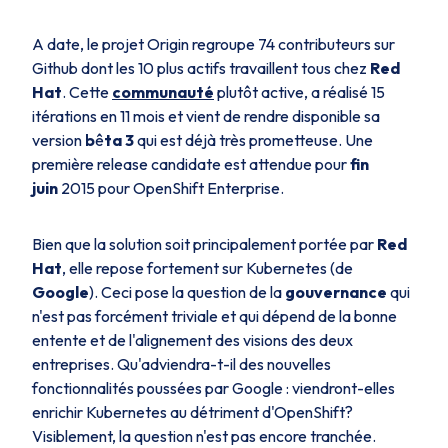
A date, le projet Origin regroupe 74 contributeurs sur
Github dont les 10 plus actifs travaillent tous chez
Red
Hat
. Cette
communauté
plutôt active, a réalisé 15
itérations en 11 mois et vient de rendre disponible sa
version
b
ê
ta 3
qui est déjà très prometteuse. Une
première
release candidate
est attendue pour
fin
juin
2015 pour OpenShift Enterprise.
Bien que la solution soit principalement portée par
Red
Hat
, elle repose fortement sur Kubernetes (de
Google
). Ceci pose la question de la
gouvernance
qui
n'est pas forcément triviale et qui dépend de la bonne
entente et de l'alignement des visions des deux
entreprises. Qu'adviendra-t-il des nouvelles
fonctionnalités poussées par Google : viendront-elles
enrichir Kubernetes au détriment d'OpenShift?
Visiblement, la question n'est pas encore tranchée.