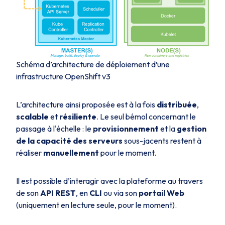
Schéma d’architecture de déploiement d’une
infrastructure OpenShift v3
L’architecture ainsi proposée est à la fois
distribuée
,
scalable
et
résiliente
. Le seul bémol concernant le
passage à l'échelle : le
provisionnement
et la
gestion
de la capacité des serveurs
sous-jacents restent à
réaliser
manuellement
pour le moment.
Il est possible d’interagir avec la plateforme au travers
de son
API REST
, en
CLI
ou via son
portail Web
(uniquement en lecture seule, pour le moment).