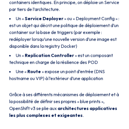
containers identiques. En principe, on déploie un Service
par
tiers
de l’architecture.
Un «
Service Deployer
»
ou « Deployment Config »
:
est un objet qui décrit une politique de déploiement d’un
container sur la base de
triggers
(par exemple :
redéployer lorsqu’une nouvelle version d’une image est
disponible dans la
registry
Docker)
Un «
Replication Controller
» est un composant
technique en charge de la résilience des POD
Une «
Route
» expose un point d’entrée (DNS
hostname
ou VIP) à l’extérieur d’une application
Grâce à ses différents mécanismes de déploiement et à
la possibilité de définir ses propres «
blue prints
»,
OpenShift v3 se plie aux
architectures applicatives
les plus complexes et exigeantes
.