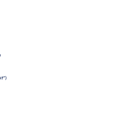
n
it”)