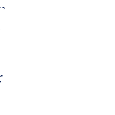
ery
s
er
e