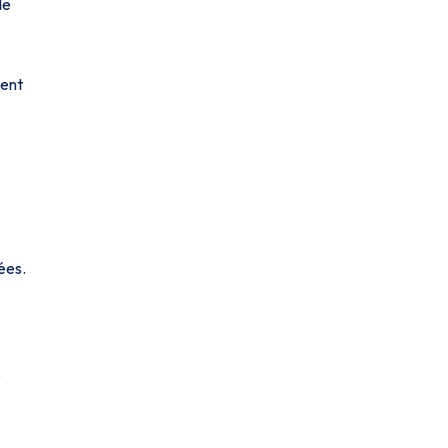
de
ent
ées.
?