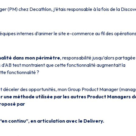
r (PM) chez Decathlon, j’étais responsable à la fois de la Discov
x équipes internes d’animer le site e-commerce au fil des opération
nalité dans mon périmètre
, responsabilité jusqu’alors partagée
s d’AB test montraient que cette fonctionnalité augmentait la
te fonctionnalité ?
s et déceler des opportunités, mon Group Product Manager (manag
ser une méthode utilisée par les autres Product Managers d
proposé par
en continu”, en articulation avec le Delivery.