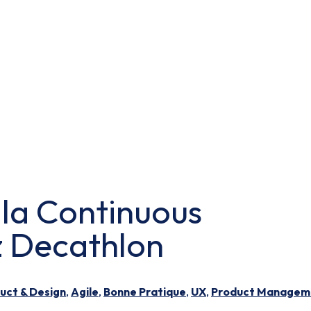
é la Continuous
z Decathlon
uct & Design
,
Agile
,
Bonne Pratique
,
UX
,
Product Managem