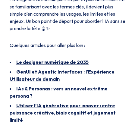
se familiarisant avec les termes clés, il devient plus
simple d’en comprendre les usages, les limites et les
enjeux. Un bon point de départ pour aborder l’IA sans se
prendre la tête 🤖✨
Quelques articles pour aller plus loin :
Le designer numérique de 2035
GenUI et Agentic Interfaces : l'Expérience
Utilisateur de demain
IAs & Personas : vers un nouvel extrême
persona ?
Utiliser l’IA générative pour innover : entre
puissance créative, biais cognitif et jugement
limité