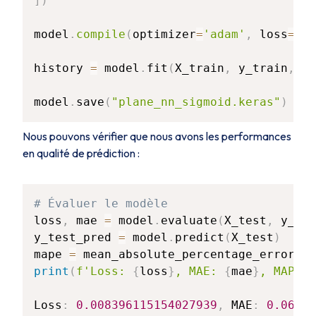
]
)
model
.
compile
(
optimizer
=
'adam'
,
 loss
=
'ms
history 
=
 model
.
fit
(
X_train
,
 y_train
,
 ep
model
.
save
(
"plane_nn_sigmoid.keras"
)
Nous pouvons vérifier que nous avons les performances
en qualité de prédiction :
# Évaluer le modèle
loss
,
 mae 
=
 model
.
evaluate
(
X_test
,
 y_tes
y_test_pred 
=
 model
.
predict
(
X_test
)
mape 
=
 mean_absolute_percentage_error
(
y_
print
(
f'Loss: 
{
loss
}
, MAE: 
{
mae
}
, MAPE: 
Loss
:
0.008396115154027939
,
 MAE
:
0.06722