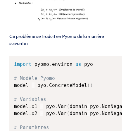
Ce problème se traduit en Pyomo de la manière
suivante :
import
 pyomo
.
environ 
as
 pyo

# Modèle Pyomo
model 
=
 pyo
.
ConcreteModel
(
)
# Variables
model
.
x1 
=
 pyo
.
Var
(
domain
=
pyo
.
NonNegativ
model
.
x2 
=
 pyo
.
Var
(
domain
=
pyo
.
NonNegativ
# Paramètres