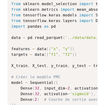
from
 sklearn
.
model_selection 
import
from
 sklearn
.
metrics 
import
from
 tensorflow
.
keras
.
models 
import
from
 tensorflow
.
keras
.
layers 
import
import
 pandas 
as
 pd

data 
=
 pd
.
read_parquet
(
'../data/data.par
features 
=
 data
[
[
"x"
,
"y"
]
]
targets 
=
 data
[
[
"f1"
,
"f2"
]
]
X_train
,
 X_test
,
 y_train
,
 y_test 
=
 train
# Créer le modèle PMC
model 
=
 Sequential
(
[
    Dense
(
32
,
 input_dim
=
2
,
 activation
=
's
    Dense
(
32
,
 activation
=
'sigmoid'
)
,
# 
    Dense
(
2
)
# Couche de sortie avec 2 