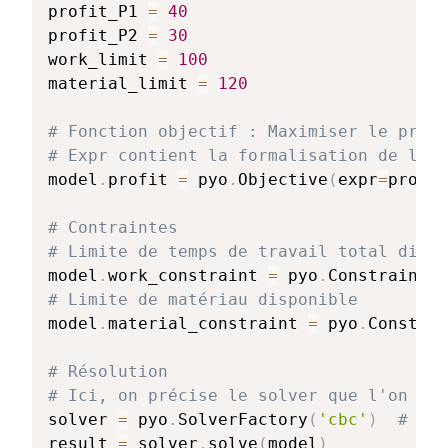
profit_P1 
=
40
profit_P2 
=
30
work_limit 
=
100
material_limit 
=
120
# Fonction objectif : Maximiser le profi
# Expr contient la formalisation de la f
model
.
profit 
=
 pyo
.
Objective
(
expr
=
profit
# Contraintes
# Limite de temps de travail total dispo
model
.
work_constraint 
=
 pyo
.
Constraint
(
e
# Limite de matériau disponible
model
.
material_constraint 
=
 pyo
.
Constrai
# Résolution
# Ici, on précise le solver que l'on sou
solver 
=
 pyo
.
SolverFactory
(
'cbc'
)
# Vou
result 
=
 solver
.
solve
(
model
)