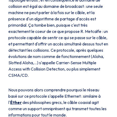
topologie en bus ; et en conséquence le domaine de
collision est égal au domaine de broadcast : une seule
machine ne peut parler à la fois sur le câble, et la
présence d'un algorithme de partage d'accès est
primordial. Ça tombe bien, puisque c'est très
exactement le coeur de ce que propose R. Metcalfe : un
protocole capable de sentir ce qui se passe sur le câble,
et permettant d'offrir un accès simultané dessus tout en
détectant les collisions. Ce protocole, après quelques
évolutions de nom comme de fonctionnement (
Aloha
,
Slotted Aloha
,...) s'appelle
Carrier-Sense Multiple
Access with Collision Detection
, ou plus simplement
CSMA/CD
.
Nous pouvons alors comprendre pourquoi le réseau
basé sur ce protocole s'appelle
Ethernet
: similaire à
l'
Éther
des philosophes grecs, le câble coaxial agit
comme un support omniprésent qui transmet toutes les
informations pour tout le monde.