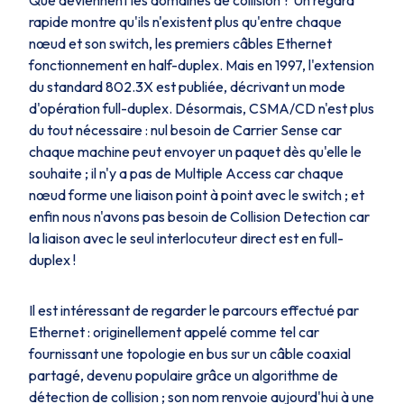
Que deviennent les domaines de collision ? Un regard
rapide montre qu'ils n'existent plus qu'entre chaque
nœud et son
switch
, les premiers câbles Ethernet
fonctionnement en
half-duplex
. Mais en 1997, l'extension
du standard
802.3X
est publiée, décrivant un mode
d'opération
full-duplex
. Désormais,
CSMA/CD
n'est plus
du tout nécessaire : nul besoin de
Carrier Sense
car
chaque machine peut envoyer un paquet dès qu'elle le
souhaite ; il n'y a pas de
Multiple Access
car chaque
nœud forme une liaison point à point avec le switch ; et
enfin nous n'avons pas besoin de
Collision Detection
car
la liaison avec le seul interlocuteur direct est en
full-
duplex
!
Il est intéressant de regarder le parcours effectué par
Ethernet
: originellement appelé comme tel car
fournissant une topologie en bus sur un câble coaxial
partagé, devenu populaire grâce un algorithme de
détection de collision ; son nom renvoie aujourd'hui à une