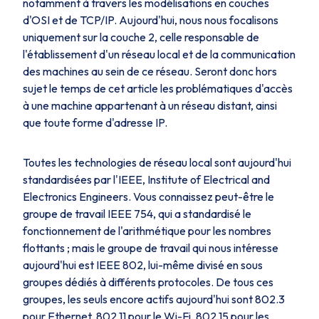
notamment à travers les modélisations en couches
d'OSI et de TCP/IP. Aujourd'hui, nous nous focalisons
uniquement sur la couche 2, celle responsable de
l'établissement d'un réseau local et de la communication
des machines au sein de ce réseau. Seront donc hors
sujet le temps de cet article les problématiques d'accès
à une machine appartenant à un réseau distant, ainsi
que toute forme d'adresse IP.
Toutes les technologies de réseau local sont aujourd'hui
standardisées par l'
IEEE
,
Institute of Electrical and
Electronics Engineers
. Vous connaissez peut-être le
groupe de travail
IEEE 754
, qui a standardisé le
fonctionnement de l'arithmétique pour les nombres
flottants ; mais le groupe de travail qui nous intéresse
aujourd'hui est
IEEE 802
, lui-même divisé en sous
groupes dédiés à différents protocoles. De tous ces
groupes, les seuls encore actifs aujourd'hui sont
802.3
pour Ethernet,
802.11
pour le Wi-Fi,
802.15
pour les