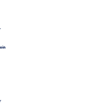
,
oin
r