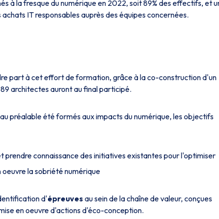
és à la fresque du numérique en 2022, soit 89% des effectifs, et u
des achats IT responsables auprès des équipes concernées.
dre part à cet effort de formation, grâce à la co-construction d'un
9 architectes auront au final participé.
t au préalable été formés aux impacts du numérique, les objectifs
t prendre connaissance des initiatives existantes pour l'optimiser
en oeuvre la sobriété numérique
entification d'
épreuves
au sein de la chaîne de valeur, conçues
 mise en oeuvre d'actions d'éco-conception.