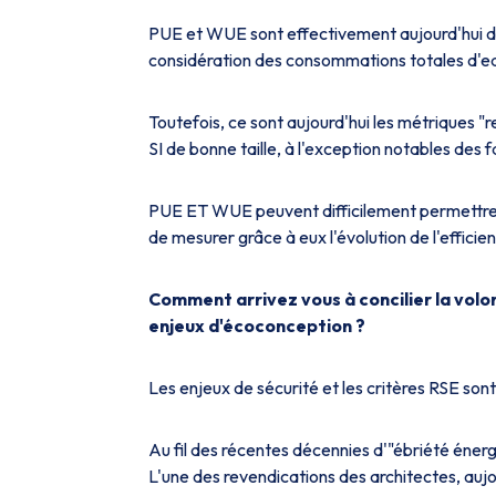
PUE et WUE sont effectivement aujourd'hui des
considération des consommations totales d'eau
Toutefois, ce sont aujourd'hui les métriques "rei
SI de bonne taille, à l'exception notables des 
PUE ET WUE peuvent difficilement permettre d
de mesurer grâce à eux l'évolution de l'efficien
Comment arrivez vous à concilier la volo
enjeux d'écoconception ?
Les enjeux de sécurité et les critères RSE sont
Au fil des récentes décennies d'"ébriété énerg
L'une des revendications des architectes, aujo