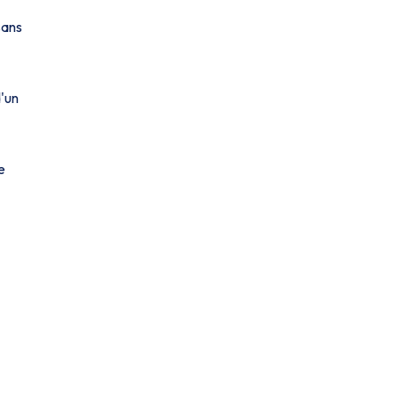
sans
d'un
e