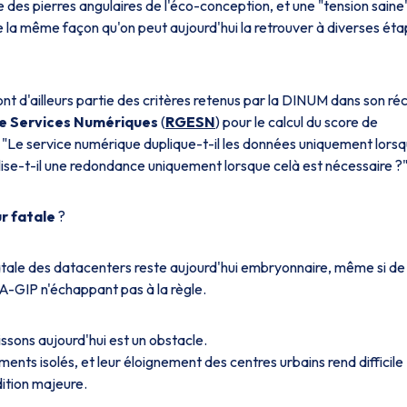
ne des pierres angulaires de l'éco-conception, et une "tension saine
e la même façon qu'on peut aujourd'hui la retrouver à diverses ét
 d'ailleurs partie des critères retenus par la DINUM dans son ré
de Services Numériques
(
RGESN
) pour le calcul du score de
 "Le service numérique duplique-t-il les données uniquement lors
lise-t-il une redondance uniquement lorsque celà est nécessaire ?
ur fatale
?
fatale des datacenters reste aujourd'hui embryonnaire, même si de
CA-GIP n'échappant pas à la règle.
sons aujourd'hui est un obstacle.
ments isolés, et leur éloignement des centres urbains rend difficile
ition majeure.