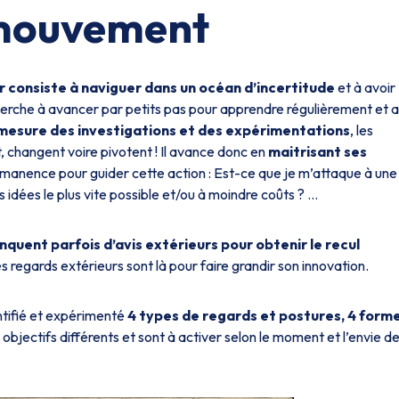
 mouvement
er consiste à naviguer dans un océan d’incertitude
et à avoir
herche à avancer par petits pas pour apprendre régulièrement et a
mesure des investigations et des expérimentations
, les
t, changent voire pivotent ! Il avance donc en
maitrisant ses
manence pour guider cette action : Est-ce que je m’attaque à une
 idées le plus vite possible et/ou à moindre coûts ? …
quent parfois d’avis extérieurs pour obtenir le recul
es regards extérieurs sont là pour faire grandir son innovation.
ntifié et expérimenté
4 types de regards et postures, 4 form
bjectifs différents et sont à activer selon le moment et l’envie d