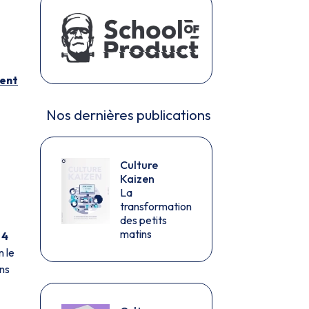
ent
Nos dernières publications
Culture
Kaizen
La
transformation
des petits
matins
 4
n le
ans