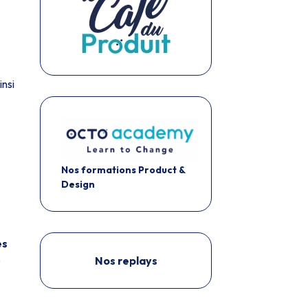
insi
Nos formations Product &
Design
es
e
Nos replays