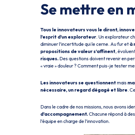
Se mettre en
Tous le innovateurs vous le diront, innov
l’esprit d’un explorateur
. Un explorateur c
diminuer l’incertitude qui le cerne. Au fur et
à 
propositions de valeur s’affinent
, évoluen
risques.
Des questions doivent revenir en per
« vraie » douleur ? Comment puis-je tester mes
Les innovateurs se questionnent
mais
man
nécessaire, un regard dégagé et libre
. C
Dans le cadre de nos missions, nous avons ide
d’accompagnement.
Chacune répond à des o
l’équipe en charge de l’innovation.