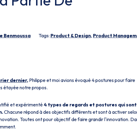
a Partie De
pe Benmoussa
Tags:
Product & Design
,
Product Managem
rier dernier,
Philippe et moi avions évoqué 4 postures pour faire
lus étayée notre propos.
ntifié et expérimenté
4 types de regards et postures qui sont
n.
Chacune répond à des objectifs différents et sont à activer selo
novation. Toutes ont pour objectif de faire grandir l'innovation. D
comment.