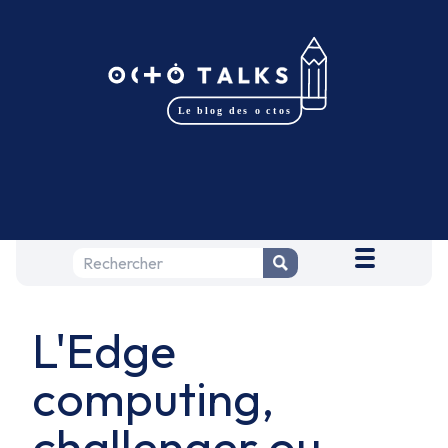
L'Edge
computing,
challenger ou