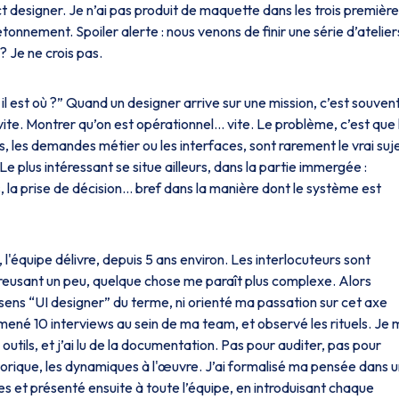
 designer. Je n’ai pas produit de maquette dans les trois premièr
étonnement. Spoiler alerte : nous venons de finir une série d’atelier
? Je ne crois pas.
l est où ?”
Quand un designer arrive sur une mission, c’est souvent
ite. Montrer qu’on est opérationnel… vite. Le problème, c’est que 
, les demandes métier ou les interfaces, sont rarement le vrai suje
 Le plus intéressant se situe ailleurs, dans la partie immergée :
s, la prise de décision… bref dans la manière dont le système est
 l'équipe délivre, depuis 5 ans environ. Les interlocuteurs sont
reusant un peu, quelque chose me paraît plus complexe. Alors
sens “UI designer” du terme, ni orienté ma passation sur cet axe
, mené 10 interviews au sein de ma team, et observé les rituels. Je
s outils, et j’ai lu de la documentation. Pas pour auditer, pas pour
torique, les dynamiques à l'œuvre. J’ai formalisé ma pensée dans 
es et présenté ensuite à toute l’équipe, en introduisant chaque