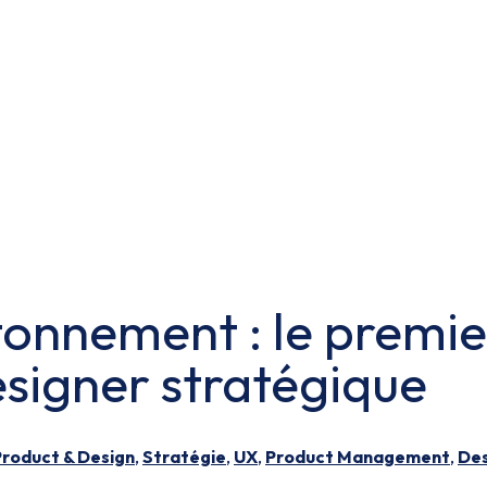
tonnement : le premie
esigner stratégique
Product & Design
,
Stratégie
,
UX
,
Product Management
,
Des