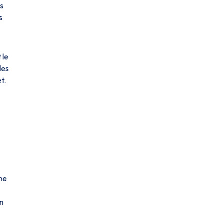
es
s
 le
les
t.
 me
un