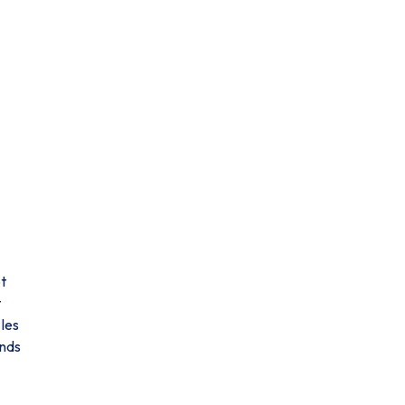
ôt
t
 les
ends