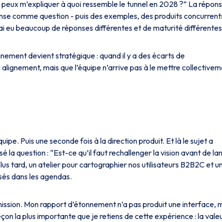
 peux m’expliquer à quoi ressemble le tunnel en 2028 ?”
La répons
ntense comme question - puis des exemples, des produits concurrent
j’ai eu beaucoup de réponses différentes et de maturité différentes
nement devient stratégique : quand il y a des écarts de
n alignement, mais que l’équipe n’arrive pas à le mettre collective
uipe. Puis une seconde fois à la direction produit. Et là le sujet a
é la question :
“Est-ce qu’il faut rechallenger la vision avant de la
us tard, un atelier pour cartographier nos utilisateurs B2B2C et u
osés dans les agendas.
a mission. Mon rapport d’étonnement n’a pas produit une interface, 
çon la plus importante que je retiens de cette expérience : la vale