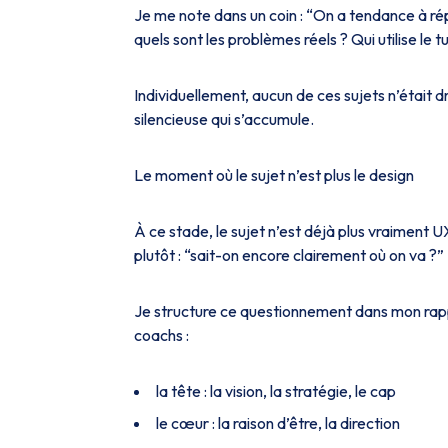
Je me note dans un coin :
“On a tendance à rép
quels sont les problèmes réels ? Qui utilise le t
Individuellement, aucun de ces sujets n’était d
silencieuse qui s’accumule.
Le moment où le sujet n’est plus le design
À ce stade, le sujet n’est déjà plus vraiment U
plutôt :
“sait-on encore clairement où on va ?”
Je structure ce questionnement dans mon rapp
coachs :
la tête : la vision, la stratégie, le cap
le cœur : la raison d’être, la direction