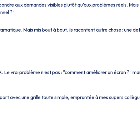
ondre aux demandes visibles plutôt qu’aux problèmes réels. Mais
unnel ?”
ramatique. Mais mis bout à bout, ils racontent autre chose : une de
X. Le vrai problème n’est pas :
“comment améliorer un écran ?”
mai
ort avec une grille toute simple, empruntée à mes supers collèg