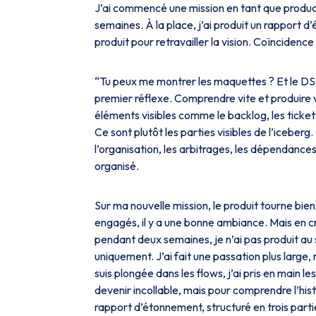
J’ai commencé une mission en tant que product
semaines. À la place, j’ai produit un rapport d’
produit pour retravailler la vision. Coïncidence 
“Tu peux me montrer les maquettes ? Et le DS i
premier réflexe. Comprendre vite et produire v
éléments visibles comme le backlog, les tickets
Ce sont plutôt les parties visibles de l’iceberg.
l’organisation, les arbitrages, les dépendance
organisé.
Sur ma nouvelle mission, le produit tourne bien,
engagés, il y a une bonne ambiance. Mais en c
pendant deux semaines, je n’ai pas produit au 
uniquement. J’ai fait une passation plus large
suis plongée dans les flows, j’ai pris en main le
devenir incollable, mais pour comprendre l’his
rapport d’étonnement, structuré en trois parti