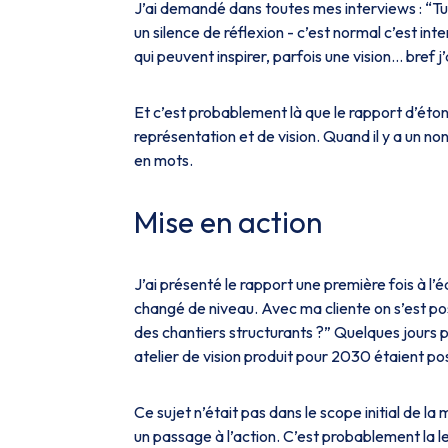
J’ai demandé dans toutes mes interviews :
“Tu
un silence de réflexion - c’est normal c’est i
qui peuvent inspirer, parfois une vision… bref 
Et c’est probablement là que le rapport d’éton
représentation et de vision. Quand il y a un no
en mots.
Mise en action
J’ai présenté le rapport une première fois à l’éq
changé de niveau. Avec ma cliente on s’est pos
des chantiers structurants ?”
Quelques jours pl
atelier de vision produit pour 2030 étaient p
Ce sujet n’était pas dans le scope initial de l
un passage à l’action. C’est probablement la le