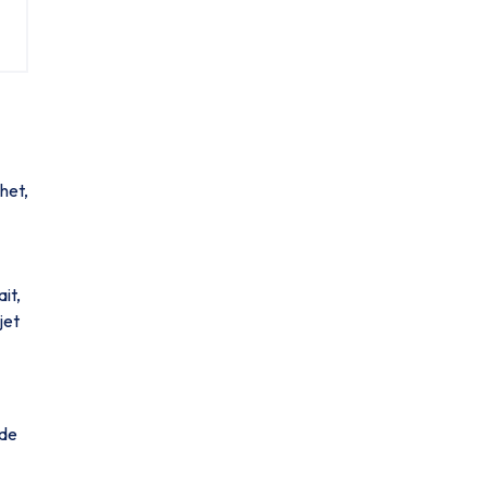
het,
it,
jet
 de