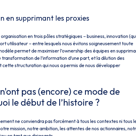
on en supprimant les proxies
rganisation en trois pôles stratégiques – business, innovation (qu
port utilisateur – entre lesquels nous évitons soigneusement toute
e modèle permet de maximiser l’ownership des équipes en supprima
 transformation de l’information d’une part, et la dilution des
nt cette structuration qui nous a permis de nous développer
i n'ont pas (encore) ce mode de
oi le début de l’histoire ?
ement ne conviendra pas forcément à tous les contextes ni tous l
e notre mission, notre ambition, les attentes de nos actionnaires, not
 jeu en tant que dirigeants.