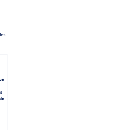
les
un
ts
 de