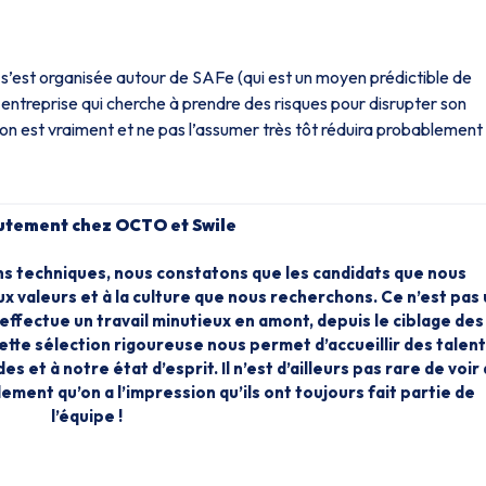
s’est organisée autour de SAFe (qui est un moyen prédictible de
entreprise qui cherche à prendre des risques pour disrupter son
ui on est vraiment et ne pas l’assumer très tôt réduira probablement 
rutement chez OCTO et Swile
ns techniques, nous constatons que les candidats que nous
 valeurs et à la culture que nous recherchons. Ce n’est pas 
ffectue un travail minutieux en amont, depuis le ciblage des
ette sélection rigoureuse nous permet d’accueillir des talen
et à notre état d’esprit. Il n’est d’ailleurs pas rare de voir
ement qu’on a l’impression qu’ils ont toujours fait partie de
l’équipe !