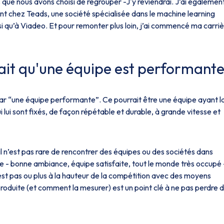
s que nous avons choisi de regrouper -J'y reviendrai. J’ai égalemen
t chez Teads, une société spécialisée dans le machine learning
insi qu’à Viadeo. Et pour remonter plus loin, j’ai commencé ma carri
fait qu'une équipe est performante
 par “une équipe performante”. Ce pourrait être une équipe ayant l
i lui sont fixés, de façon répétable et durable, à grande vitesse et
il n’est pas rare de rencontrer des équipes ou des sociétés dans
 - bonne ambiance, équipe satisfaite, tout le monde très occupé 
’est pas ou plus à la hauteur de la compétition avec des moyens
 produite (et comment la mesurer) est un point clé à ne pas perdre 