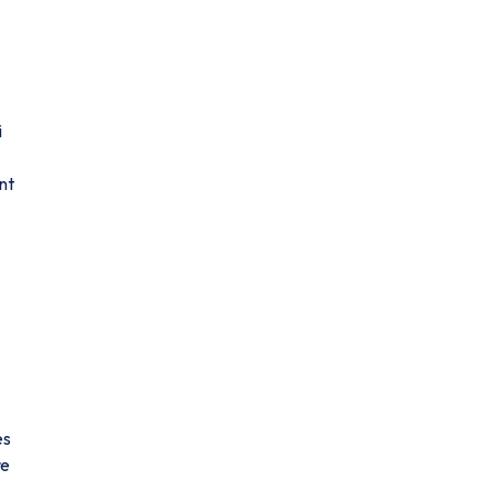
i
nt
es
re