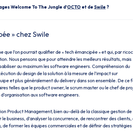
 pages
Welcome To The Jungle
d’
OCTO
et de
Swile
?
ée » chez Swile
que l’on pourrait qualifier de « tech émancipée » et qui, par ricoc
ation. Nous pensons que pour atteindre les meilleurs résultats, mais
esponsabiliser au maximum les software engineers. Compréhension du
'exécution du design de la solution à la mesure de l’impact sur
-équipe et plus généralement du delivery dans son ensemble. De ce fa
res telles que le product owner, le scrum master ou le chef de pro
s d’organisation aux software engineers.
tion Product Management, bien au-delà de la classique gestion de
 le business, d’analyser la concurrence, de rencontrer des clients,
 de former les équipes commerciales et de définir des stratégies