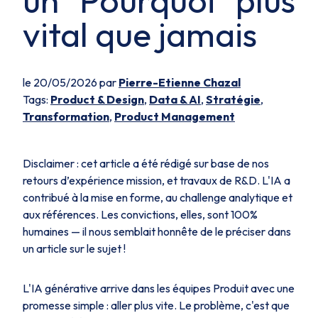
un "Pourquoi" plus
vital que jamais
le 20/05/2026 par
Pierre-Etienne Chazal
Tags:
Product & Design
,
Data & AI
,
Stratégie
,
Transformation
,
Product Management
Disclaimer
: cet article a été rédigé sur base de nos
retours d’expérience mission, et travaux de R&D. L'IA a
contribué à la mise en forme, au challenge analytique et
aux références. Les convictions, elles, sont 100%
humaines
— il nous semblait honnête de le préciser dans
un article sur le sujet !
L'IA générative arrive dans les équipes Produit avec une
promesse simple : aller plus vite. Le problème, c'est que