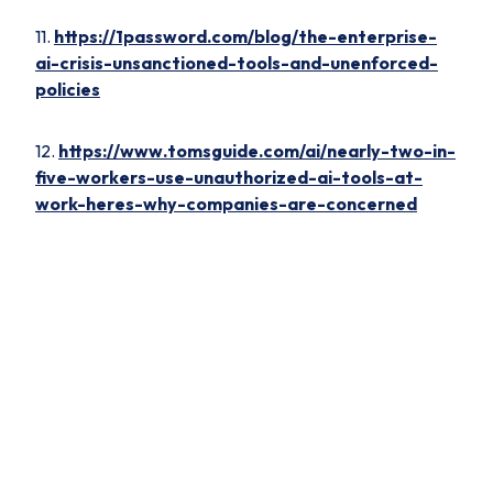
11.
https://1password.com/blog/the-enterprise-
ai-crisis-unsanctioned-tools-and-unenforced-
policies
12.
https://www.tomsguide.com/ai/nearly-two-in-
five-workers-use-unauthorized-ai-tools-at-
work-heres-why-companies-are-concerned