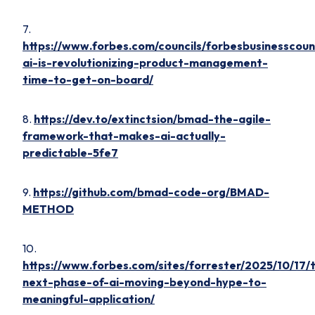
7.
https://www.forbes.com/councils/forbesbusinesscou
ai-is-revolutionizing-product-management-
time-to-get-on-board/
8.
https://dev.to/extinctsion/bmad-the-agile-
framework-that-makes-ai-actually-
predictable-5fe7
9.
https://github.com/bmad-code-org/BMAD-
METHOD
10.
https://www.forbes.com/sites/forrester/2025/10/17/
next-phase-of-ai-moving-beyond-hype-to-
meaningful-application/