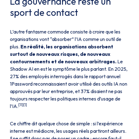
La gouvernance reste un
sport de contact
L’autre fantasme commode consiste à croire que les
organisations vont “absorber” l’IA comme un outil de
plus.
En réalité, les organisations absorbent
surtout de nouveaux risques, de nouveaux
contournements et de nouveaux arbitrages.
Le
Shadow AI en est le symptôme le plus parlant. En 2025,
27% des employés interrogés dans le rapport annuel
1Password reconnaissaient avoir utilisé des outils IA non
approuvés par leur entreprise, et 37% disaient ne pas
toujours respecter les politiques internes d’usage de
[11][1]
l’IA.
Ce chiffre dit quelque chose de simple : si l’expérience
interne est médiocre, les usages réels partiront ailleurs.
Il ne suffit donc pas de poser un cadre ; encore faut-il