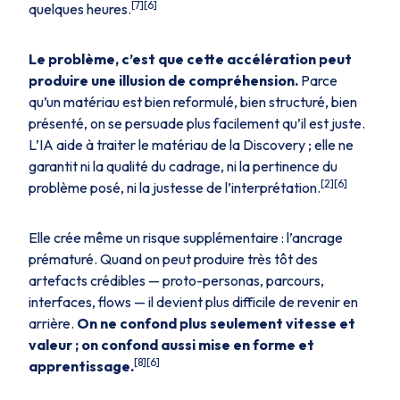
[7][6]
quelques heures.
Le problème, c’est que cette accélération peut
produire une illusion de compréhension.
Parce
qu’un matériau est bien reformulé, bien structuré, bien
présenté, on se persuade plus facilement qu’il est juste.
L’IA aide à traiter le matériau de la Discovery ; elle ne
garantit ni la qualité du cadrage, ni la pertinence du
[2][6]
problème posé, ni la justesse de l’interprétation.
Elle crée même un risque supplémentaire : l’ancrage
prématuré. Quand on peut produire très tôt des
artefacts crédibles — proto-personas, parcours,
interfaces, flows — il devient plus difficile de revenir en
arrière.
On ne confond plus seulement vitesse et
valeur ; on confond aussi mise en forme et
[8][6]
apprentissage.