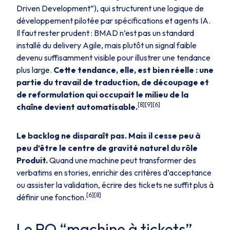
Driven Development”), qui structurent une logique de
développement pilotée par spécifications et agents IA.
Il faut rester prudent : BMAD n’est pas un standard
installé du delivery Agile, mais plutôt un signal faible
devenu suffisamment visible pour illustrer une tendance
plus large.
Cette tendance, elle, est bien réelle : une
partie du travail de traduction, de découpage et
de reformulation qui occupait le milieu de la
[8][9][6]
chaîne devient automatisable.
Le backlog ne disparaît pas. Mais il cesse peu à
peu d’être le centre de gravité naturel du rôle
Produit.
Quand une machine peut transformer des
verbatims en stories, enrichir des critères d’acceptance
ou assister la validation, écrire des tickets ne suffit plus à
[6][8]
définir une fonction.
Le PO “machine à tickets”