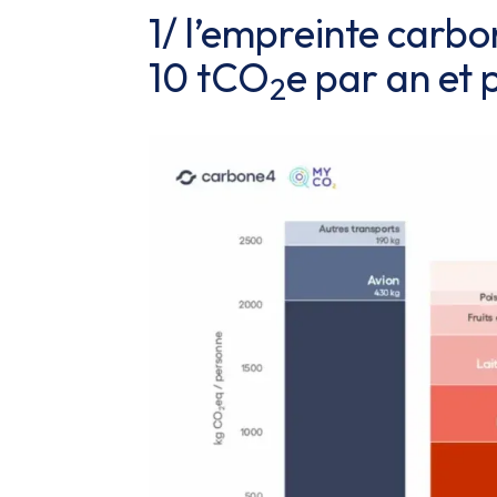
1/ l’empreinte carb
10 tCO
e par an et
2