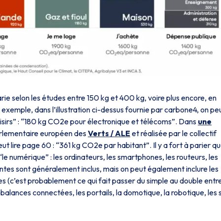
ie selon les études entre 150 kg et 400 kg, voire plus encore, en
exemple, dans l’illustration ci-dessus fournie par carbone4, on pe
oisirs” : “180 kg CO2e pour électronique et télécoms”. Dans
une
arlementaire européen des
Verts / ALE
et réalisée par le collectif
 lire page 60 : “361 kg CO2e par habitant”. Il y a fort à parier qu
 “le numérique” : les ordinateurs, les smartphones, les routeurs, les
ntes sont généralement inclus, mais on peut également inclure les
s (c’est probablement ce qui fait passer du simple au double entre
s balances connectées, les portails, la domotique, la robotique, les s