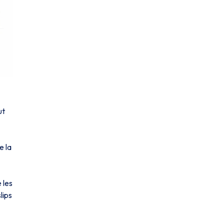
ut
e la
 les
lips