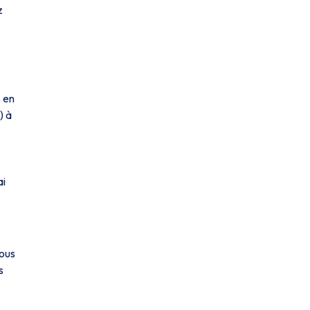
z
s en
) à
ai
vous
s