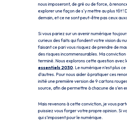
nous imposeront, de gré ou de force, à renonc
explorer une façon de s'y mettre au plus tôt 
demain, et ce ne sont peut-être pas ceux auxq
Si vous pariez sur un avenir numérique toujour
curieux des faits qui fondent votre vision du
faisant ce pari vous risquez de prendre de ma
des risques incommensurables. Ma conviction à
terminé. Nous explorons cette question avec 
essentiels 2030
. Le numérique n’est plus ce 
d’autres. Pour nous aider à pratiquer ces reno
initié une première version de 9 cartons rouge
source, afin de permettre à chacun·e de s’en e
Mais revenons à cette conviction, je vous par
puissiez vous forger votre propre opinion. Si 
qui s’imposent pour le numérique.