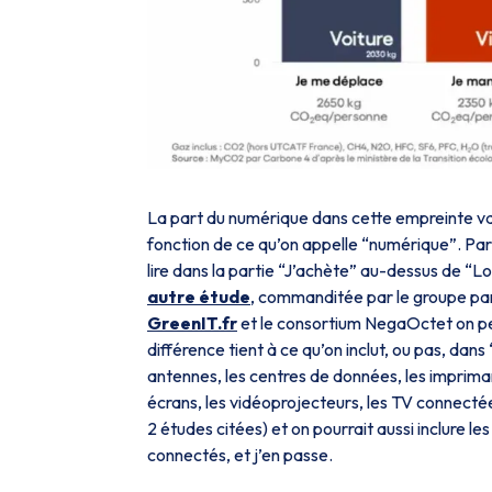
La part du numérique dans cette empreinte var
fonction de ce qu’on appelle “numérique”. Par 
lire dans la partie “J’achète” au-dessus de “L
autre étude
, commanditée par le groupe p
GreenIT.fr
et le consortium NegaOctet on peut
différence tient à ce qu’on inclut, ou pas, dans
antennes, les centres de données, les imprima
écrans, les vidéoprojecteurs, les TV connectée
2 études citées) et on pourrait aussi inclure le
connectés, et j’en passe.