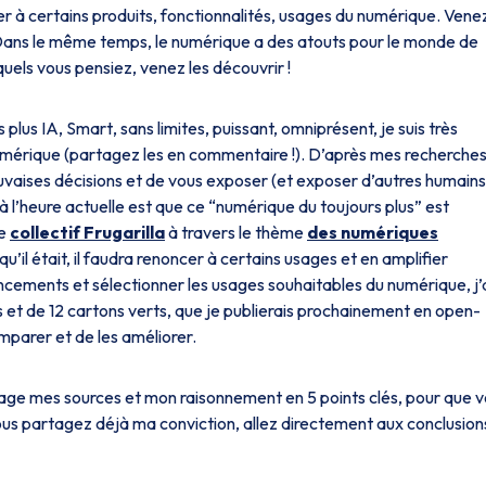
er à certains produits, fonctionnalités, usages du numérique. Vene
! Dans le même temps, le numérique a des atouts pour le monde de
uels vous pensiez, venez les découvrir !
s plus
IA
,
Smart
, sans limites, puissant, omniprésent, je suis très
 numérique (partagez les en commentaire !). D’après mes recherche
uvaises décisions et de vous exposer (et exposer d’autres humains
 l’heure actuelle est que ce “numérique du toujours plus” est
le
collectif Frugarilla
à travers le thème
des numériques
qu’il était, il faudra renoncer à certains usages et en amplifier
ncements et sélectionner les usages souhaitables du numérique, j’
s et de 12 cartons verts, que je publierais prochainement en open-
mparer et de les améliorer.
tage mes sources et mon raisonnement en 5 points clés, pour que 
vous partagez déjà ma conviction, allez directement aux conclusion