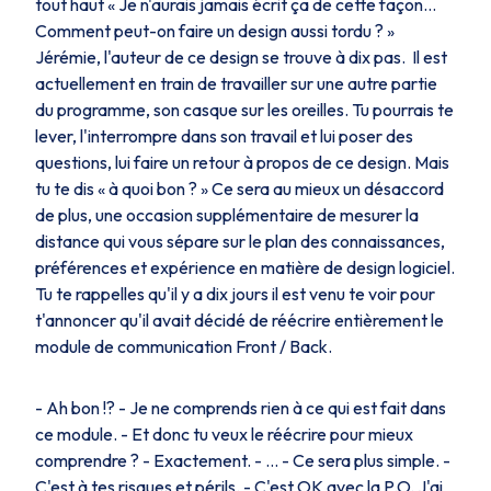
tout haut « Je n'aurais jamais écrit ça de cette façon…
Comment peut-on faire un design aussi tordu ? »
Jérémie, l'auteur de ce design se trouve à dix pas. Il est
actuellement en train de travailler sur une autre partie
du programme, son casque sur les oreilles. Tu pourrais te
lever, l'interrompre dans son travail et lui poser des
questions, lui faire un retour à propos de ce design. Mais
tu te dis « à quoi bon ? » Ce sera au mieux un désaccord
de plus, une occasion supplémentaire de mesurer la
distance qui vous sépare sur le plan des connaissances,
préférences et expérience en matière de design logiciel.
Tu te rappelles qu'il y a dix jours il est venu te voir pour
t'annoncer qu'il avait décidé de réécrire entièrement le
module de communication Front / Back.
- Ah bon !? - Je ne comprends rien à ce qui est fait dans
ce module. - Et donc tu veux le réécrire pour mieux
comprendre ? - Exactement. - … - Ce sera plus simple. -
C'est à tes risques et périls. - C'est OK avec la P.O. J'ai