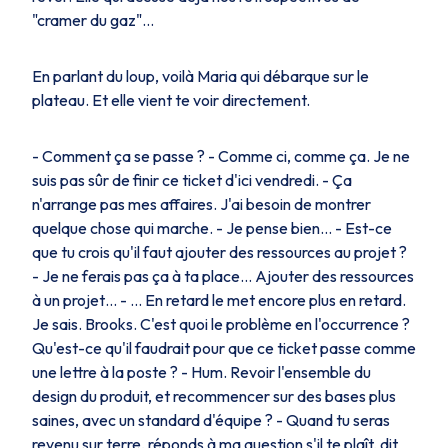
"cramer du gaz"…
En parlant du loup, voilà Maria qui débarque sur le
plateau. Et elle vient te voir directement.
- Comment ça se passe ? - Comme ci, comme ça. Je ne
suis pas sûr de finir ce ticket d'ici vendredi. - Ça
n'arrange pas mes affaires. J'ai besoin de montrer
quelque chose qui marche. - Je pense bien… - Est-ce
que tu crois qu'il faut ajouter des ressources au projet ?
- Je ne ferais pas ça à ta place… Ajouter des ressources
à un projet… - … En retard le met encore plus en retard.
Je sais. Brooks. C'est quoi le problème en l'occurrence ?
Qu'est-ce qu'il faudrait pour que ce ticket passe comme
une lettre à la poste ? - Hum. Revoir l'ensemble du
design du produit, et recommencer sur des bases plus
saines, avec un standard d'équipe ? - Quand tu seras
revenu sur terre, réponds à ma question s'il te plaît, dit