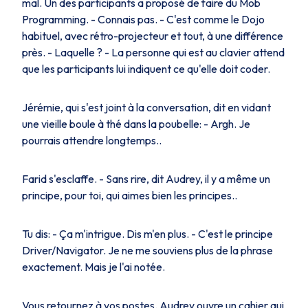
mal. Un des participants a proposé de faire du Mob
Programming. - Connais pas. - C'est comme le Dojo
habituel, avec rétro-projecteur et tout, à une différence
près. - Laquelle ? - La personne qui est au clavier attend
que les participants lui indiquent ce qu'elle doit coder.
Jérémie, qui s'est joint à la conversation, dit en vidant
une vieille boule à thé dans la poubelle: - Argh. Je
pourrais attendre longtemps..
Farid s'esclaffe. - Sans rire, dit Audrey, il y a même un
principe, pour toi, qui aimes bien les principes..
Tu dis: - Ça m'intrigue. Dis m'en plus. - C'est le principe
Driver/Navigator. Je ne me souviens plus de la phrase
exactement. Mais je l'ai notée.
Vous retournez à vos postes. Audrey ouvre un cahier qui