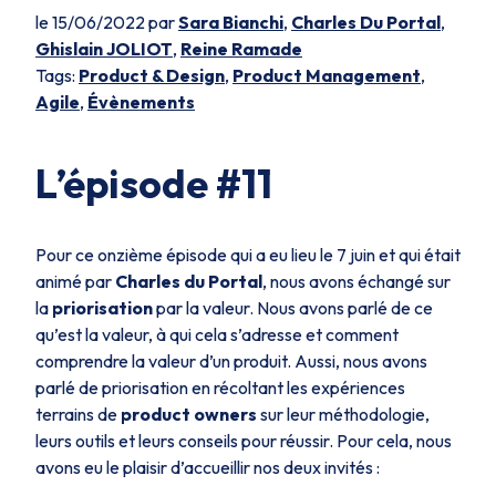
le 15/06/2022 par
Sara Bianchi
,
Charles Du Portal
,
Ghislain JOLIOT
,
Reine Ramade
Tags:
Product & Design
,
Product Management
,
Agile
,
Évènements
L’épisode #11
Pour ce onzième épisode qui a eu lieu le 7 juin et qui était
animé par
Charles du Portal
, nous avons échangé sur
la
priorisation
par la valeur. Nous avons parlé de ce
qu’est la valeur, à qui cela s’adresse et comment
comprendre la valeur d’un produit. Aussi, nous avons
parlé de priorisation en récoltant les expériences
terrains de
product owners
sur leur méthodologie,
leurs outils et leurs conseils pour réussir. Pour cela, nous
avons eu le plaisir d’accueillir nos deux invités :