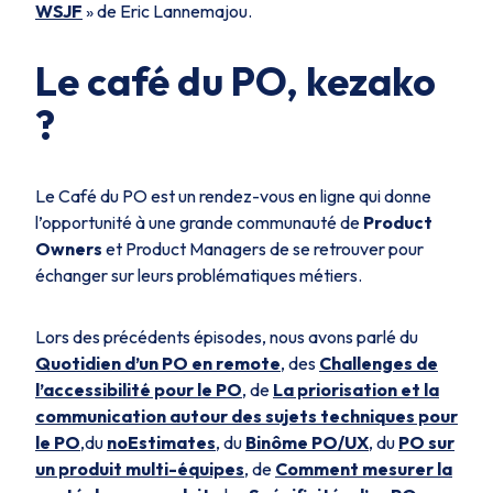
WSJF
» de Eric Lannemajou.
Le café du PO, kezako
?
Le Café du PO est un rendez-vous en ligne qui donne
l’opportunité à une grande communauté de
Product
Owners
et Product Managers de se retrouver pour
échanger sur leurs problématiques métiers.
Lors des précédents épisodes, nous avons parlé du
Quotidien d’un PO en remote
, des
Challenges de
l’accessibilité pour le PO
, de
La priorisation et la
communication autour des sujets techniques pour
le PO
,du
noEstimates
, du
Binôme PO/UX
, du
PO sur
un produit multi-équipes
, de
Comment mesurer la