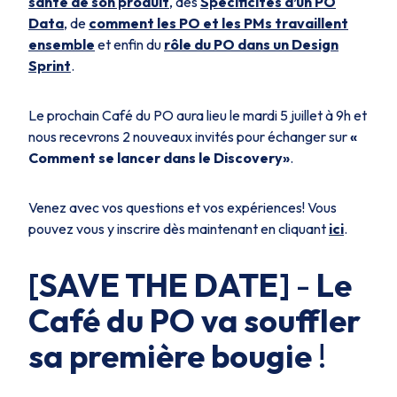
santé de son produit
, des
Spécificités d’un PO
Data
, de
comment les PO et les PMs travaillent
ensemble
et enfin du
rôle du PO dans un Design
Sprint
.
Le prochain Café du PO aura lieu le mardi 5 juillet à 9h et
nous recevrons 2 nouveaux invités pour échanger sur
«
Comment se lancer dans le Discovery»
.
Venez avec vos questions et vos expériences! Vous
pouvez vous y inscrire dès maintenant en cliquant
ici
.
[SAVE THE DATE]
-
Le
Café du PO va souffler
sa première bougie
!