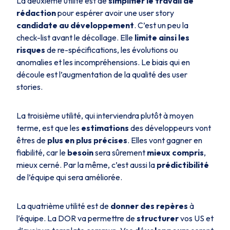
La deuxième utilité est de
simplifier le travail de
rédaction
pour espérer avoir une user story
candidate au développement
. C’est un peu la
check-list avant le décollage. Elle
limite ainsi les
risques
de re-spécifications, les évolutions ou
anomalies et les incompréhensions. Le biais qui en
découle est l’augmentation de la qualité des user
stories.
La troisième utilité, qui interviendra plutôt à moyen
terme, est que les
estimations
des développeurs vont
êtres de
plus en plus précises
. Elles vont gagner en
fiabilité, car le
besoin
sera sûrement
mieux compris
,
mieux cerné. Par la même, c’est aussi la
prédictibilité
de l’équipe qui sera améliorée.
La quatrième utilité est de
donner des repères
à
l’équipe. La DOR va permettre de
structurer
vos US et