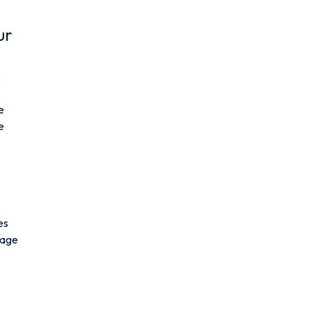
ur
s
e
e
es
sage