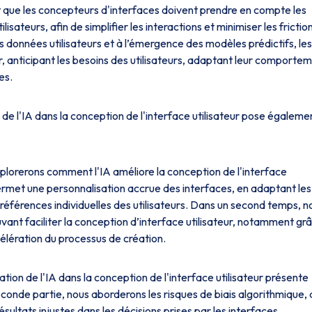
ut que les concepteurs d'interfaces doivent prendre en compte les
lisateurs, afin de simplifier les interactions et minimiser les frictio
 des données utilisateurs et à l’émergence des modèles prédictifs, les
er, anticipant les besoins des utilisateurs, adaptant leur comporte
es.
 de l'IA dans la conception de l'interface utilisateur pose égaleme
xplorerons comment l'IA améliore la conception de l'interface
ermet une personnalisation accrue des interfaces, en adaptant les
préférences individuelles des utilisateurs. Dans un second temps, n
uvant faciliter la conception d’interface utilisateur, notamment gr
célération du processus de création.
tion de l'IA dans la conception de l'interface utilisateur présente
onde partie, nous aborderons les risques de biais algorithmique, 
sultats injustes dans les décisions prises par les interfaces