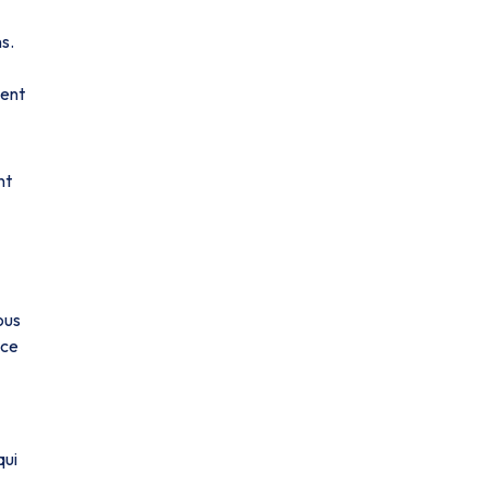
ns.
ment
nt
ous
âce
qui