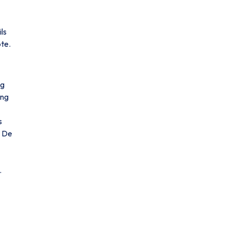
ls
te.
ng
ing
s
. De
.