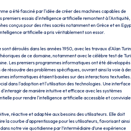
mme a été fasciné par l'idée de créer des machines capables de
remiers essais d'intelligence artificielle remontent à l'Antiquité, i
hes conçus pour des rites sacrés notamment en Grèce et en Egyp
telligence artificielle a pris véritablement son essor.
 se sont déroulés dans les années 1950, avec les travaux d'Alan Turi
es théoriques de ce domaine, notamment avec le célèbre test de Tur
chine. Les premiers programmes informatiques ont été développés
 de résoudre des problèmes spécifiques, ouvrant ainsi la voie à de
mes informatiques étaient basées sur des interactions textuelles
rucial dans l'adoption et l'utilisation des technologies. Une interface
 d'interagir de manière intuitive et efficace avec les systèmes
tielle pour rendre l'intelligence artificielle accessible et conviviale
uitive, réactive et adaptée aux besoins des utilisateurs. Elle doit
re la courbe d'apprentissage pour les utilisateurs, favorisant ainsi
n dans notre vie quotidienne par l’intermédiaire d’une expérience