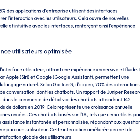
% des applications d'entreprise utilisent des interfaces
er l'interaction avec les utilisateurs. Cela ouvre de nouvelles
lle et intuitive avec les interfaces, renforçant ainsi l'expérience
nce utilisateurs optimisée
t l'interface utilisateur, offrant une expérience immersive et fluide.
 par Apple (Siri) et Google (Google Assistant), permettent une
t du langage naturel. Selon Gartner8, d'ici peu, 70% des interactions
s de conversation, dont les chatbots. Un rapport de Juniper Resea
dans le commerce de détail via des chatbots atteindront 142
iards de dollars en 2019. Cela représente une croissance annuelle
s années. Ces chatbots basés sur l'IA, tels que ceux utilisés par
 assistance instantanée et personnalisée, répondant aux questio
 leur parcours utilisateur. Cette interaction améliorée permet de
tisfaction globale des utilisateurs.