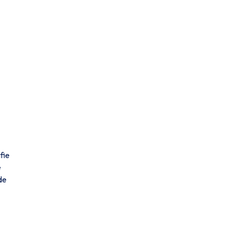
fie
e
de