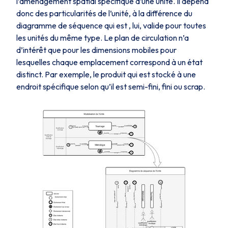
l’aménagement spatial spécifique d’une unité. Il dépend
donc des particularités de l’unité, à la différence du
diagramme de séquence qui est , lui, valide pour toutes
les unités du même type. Le plan de circulation n’a
d’intérêt que pour les dimensions mobiles pour
lesquelles chaque emplacement correspond à un état
distinct. Par exemple, le produit qui est stocké à une
endroit spécifique selon qu’il est s
emi-fini
,
fini
ou
scrap
.