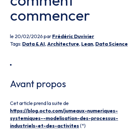
comment
commencer
le 20/02/2026 par
Frédéric Duvivier
Tags:
Data & AI
,
Architecture
,
Lean
,
Data Science
Avant propos
Cet article prend la suite de
https://blog.octo.com/jumeaux-numeriques-
systemiques--modelisation-des-processus-
industriels-et-des-activites
(*)