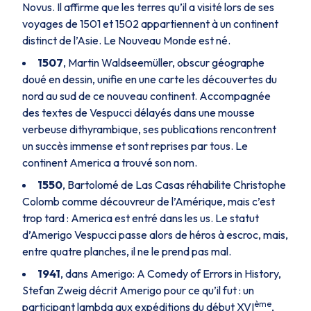
Novus
. Il affirme que les terres qu’il a visité lors de ses
voyages de 1501 et 1502 appartiennent à un continent
distinct de l’Asie. Le Nouveau Monde est né.
1507
, Martin Waldseemüller, obscur géographe
doué en dessin, unifie en une carte les découvertes du
nord au sud de ce nouveau continent. Accompagnée
des textes de Vespucci délayés dans une mousse
verbeuse dithyrambique, ses publications rencontrent
un succès immense et sont reprises par tous. Le
continent America a trouvé son nom.
1550
, Bartolomé de Las Casas réhabilite Christophe
Colomb comme découvreur de l’Amérique, mais c’est
trop tard : America est entré dans les us. Le statut
d’Amerigo Vespucci passe alors de héros à escroc, mais,
entre quatre planches, il ne le prend pas mal.
1941
, dans
Amerigo: A Comedy of Errors in History,
Stefan Zweig décrit Amerigo pour ce qu’il fut : un
ème
participant lambda aux expéditions du début XVI
,