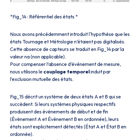
*Fig_14 : Référentiel des états *
Nous avons précédemment introduit l'hypothèse que les
états
Tournage
et
Métrologie
n’étaient pas digitalisés.
Cette absence de capteurs se traduit en
Fig_14
par la
valeur
na (non applicable)
.
Pour compenser l’absence d’événement de mesure,
nous utilisons le
couplage temporel
induit par
l’exclusion mutuelle des états.
Fig_15
décrit un système de deux états A et B qui se
succèdent. Si leurs systèmes physiques respectifs
produisent des événements de début et de fin
(
Événement A
et
Événement B
en ordonnée), leurs
états sont explicitement détectés (
État A
et
État B
en
ordonnée).