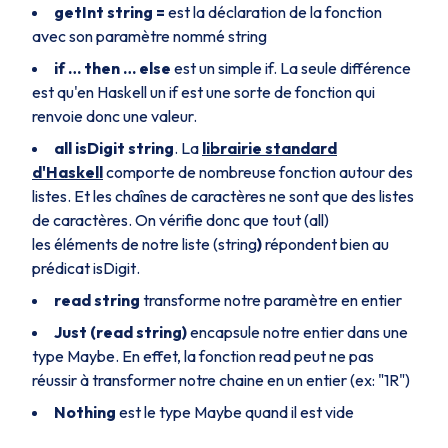
getInt string =
est la déclaration de la fonction
avec son paramètre nommé
string
if … then … else
est un simple if. La seule différence
est qu'en Haskell un
if
est une sorte de fonction qui
renvoie donc une valeur.
all isDigit string
. La
librairie standard
d'Haskell
comporte de nombreuse fonction autour des
listes. Et les chaînes de caractères ne sont que des listes
de caractères. On vérifie donc que tout (
all
)
les éléments de notre liste (
string
)
répondent bien au
prédicat
isDigit
.
read string
transforme notre paramètre en entier
Just (read string)
encapsule notre entier dans une
type
Maybe
. En effet, la fonction
read
peut ne pas
réussir à transformer notre chaine en un entier (ex: "1R")
Nothing
est le type
Maybe
quand il est vide