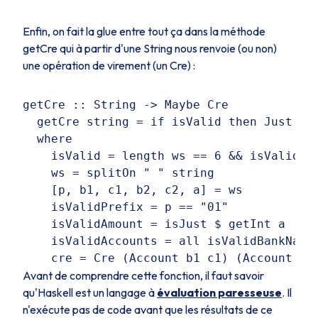
Enfin, on fait la glue entre tout ça dans la méthode
getCre
qui à partir d'une
String
nous renvoie (ou non)
une opération de virement (un
Cre
) :
getCre :: String -> Maybe Cre

  getCre string = if isValid then Just cre
  where

    isValid = length ws == 6 && isValidAmo
    ws = splitOn " " string

    [p, b1, c1, b2, c2, a] = ws

    isValidPrefix = p == "01"

    isValidAmount = isJust $ getInt a

    isValidAccounts = all isValidBankName 
Avant de comprendre cette fonction, il faut savoir
qu'Haskell est un langage à
évaluation paresseuse
. Il
n'exécute pas de code avant que les résultats de ce