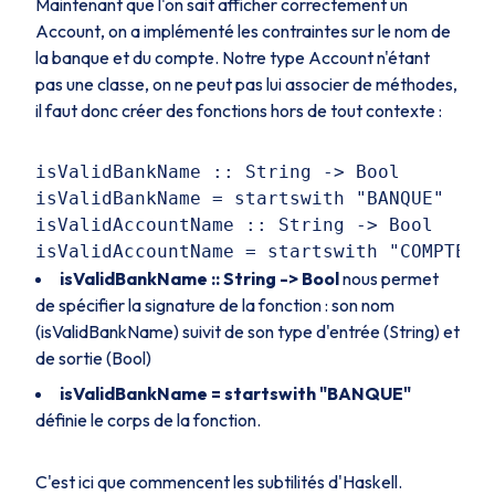
Maintenant que l'on sait afficher correctement un
Account
, on a implémenté les contraintes sur le nom de
la banque et du compte. Notre type
Account
n'étant
pas une classe, on ne peut pas lui associer de méthodes,
il faut donc créer des fonctions hors de tout contexte :
isValidBankName :: String -> Bool

isValidBankName = startswith "BANQUE"

isValidAccountName :: String -> Bool

isValidBankName :: String -> Bool
nous permet
de spécifier la signature de la fonction : son nom
(
isValidBankName
) suivit de son type d'entrée (
String
) et
de sortie (
Bool
)
isValidBankName = startswith "BANQUE"
définie le corps de la fonction.
C'est ici que commencent les subtilités d'Haskell.