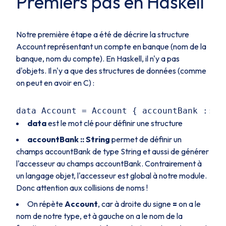
Premiers pas en Haskell
Notre première étape a été de décrire la structure
Account
représentant un compte en banque (nom de la
banque, nom du compte). En Haskell, il n'y a pas
d'objets. Il n'y a que des structures de données (comme
on peut en avoir en C) :
data
est le mot clé pour définir une structure
accountBank :: String
permet de définir un
champs
accountBank
de type
String
et aussi de générer
l'accesseur au champs
accountBank
. Contrairement à
un langage objet, l'accesseur est global à notre module.
Donc attention aux collisions de noms !
On répète
Account
, car à droite du signe
=
on a le
nom de notre type, et à gauche on a le nom de la