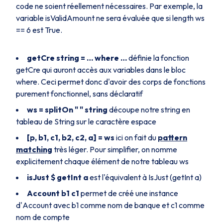
code ne soient réellement nécessaires. Par exemple, la
variable
isValidAmount
ne sera évaluée que si
length ws
== 6
est
True
.
getCre string = … where …
définie la fonction
getCre
qui auront accès aux variables dans le bloc
where
. Ceci permet donc d'avoir des corps de fonctions
purement fonctionnel, sans déclaratif
ws
=
splitOn
" "
string
découpe notre
string
en
tableau de
String
sur le caractère espace
[p, b1, c1, b2, c2, a] = ws
ici on fait du
pattern
matching
très léger. Pour simplifier, on nomme
explicitement chaque élément de notre tableau
ws
isJust $ getInt a
est l'équivalent à
IsJust (getInt a)
Account b1 c1
permet de créé une instance
d'
Account
avec
b1
comme nom de banque et
c1
comme
nom de compte