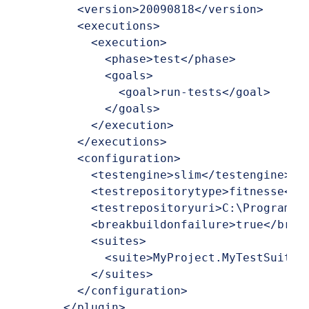
        <version>20090818</version>

        <executions>

          <execution>

            <phase>test</phase>  

            <goals>

              <goal>run-tests</goal>

            </goals>  

          </execution>

        </executions>

        <configuration>

          <testengine>slim</testengine>  

          <testrepositorytype>fitnesse</te
          <testrepositoryuri>C:\Programs\f
          <breakbuildonfailure>true</break
          <suites>  

            <suite>MyProject.MyTestSuite</
          </suites>  

        </configuration>

      </plugin>  
