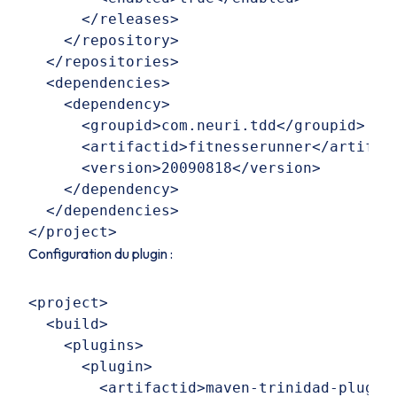
      </releases> 

    </repository>  

  </repositories>  

  <dependencies> 

    <dependency>  

      <groupid>com.neuri.tdd</groupid>  

      <artifactid>fitnesserunner</artifact
      <version>20090818</version>  

    </dependency> 

  </dependencies> 

Configuration du plugin :
<project>

  <build>

    <plugins>

      <plugin>

        <artifactid>maven-trinidad-plugin<