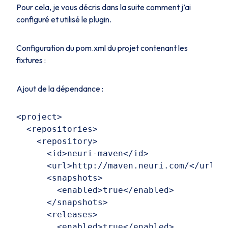
Pour cela, je vous décris dans la suite comment j’ai
configuré et utilisé le plugin.
Configuration du pom.xml du projet contenant les
fixtures :
Ajout de la dépendance :
<project>  

  <repositories>  

    <repository>  

      <id>neuri-maven</id>  

      <url>http://maven.neuri.com/</url>  
      <snapshots>  

        <enabled>true</enabled>  

      </snapshots>  

      <releases>

        <enabled>true</enabled>  
