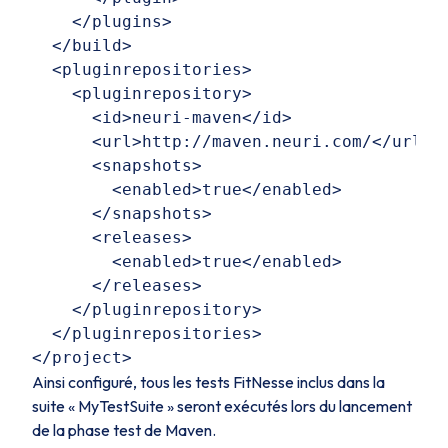
    </plugins>  

  </build>  

  <pluginrepositories>  

    <pluginrepository>  

      <id>neuri-maven</id>  

      <url>http://maven.neuri.com/</url>  
      <snapshots>  

        <enabled>true</enabled>  

      </snapshots>  

      <releases>  

        <enabled>true</enabled>  

      </releases>  

    </pluginrepository>  

  </pluginrepositories> 

Ainsi configuré, tous les tests FitNesse inclus dans la
suite « MyTestSuite » seront exécutés lors du lancement
de la phase test de Maven.