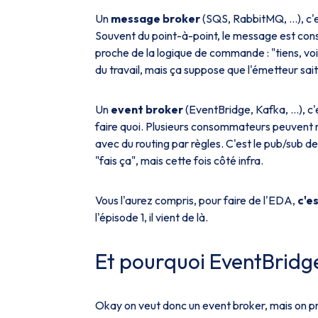
Un
message broker
(SQS, RabbitMQ, …), c'e
Souvent du point-à-point, le message est conso
proche de la logique de commande : "tiens, voilà
du travail, mais ça suppose que l'émetteur sa
Un
event broker
(EventBridge, Kafka, …), c'e
faire quoi. Plusieurs consommateurs peuvent
avec du routing par règles. C'est le pub/sub de
"fais ça", mais cette fois côté infra.
Vous l'aurez compris, pour faire de l'EDA,
c'e
l'épisode 1, il vient de là.
Et pourquoi EventBridge
Okay on veut donc un event broker, mais on pre