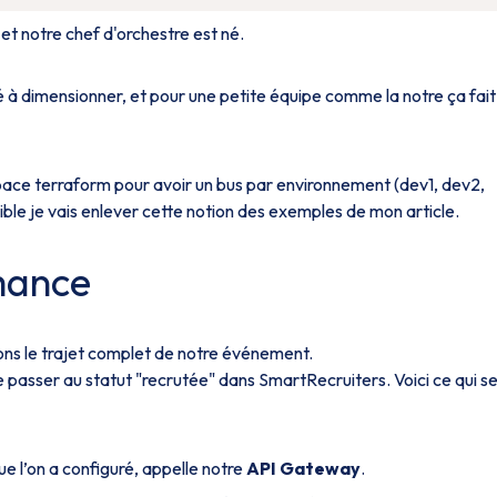
et notre chef d'orchestre est né.
é à dimensionner, et pour une petite équipe comme la notre ça fait
pace terraform pour avoir un bus par environnement (dev1, dev2,
sible je vais enlever cette notion des exemples de mon article.
mance
ns le trajet complet de notre événement.
 passer au statut "recrutée" dans SmartRecruiters. Voici ce qui s
e l’on a configuré, appelle notre
API Gateway
.