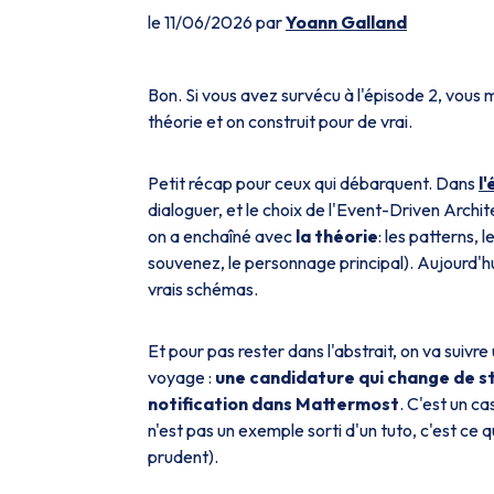
le 11/06/2026 par
Yoann Galland
Bon. Si vous avez survécu à l'épisode 2, vous m
théorie et on construit pour de vrai.
Petit récap pour ceux qui débarquent. Dans
l
dialoguer, et le choix de l'Event-Driven Arch
on a enchaîné avec
la théorie
: les patterns,
souvenez, le personnage principal). Aujourd'hu
vrais schémas.
Et pour pas rester dans l'abstrait, on va suiv
voyage :
une candidature qui change de s
notification dans Mattermost
. C'est un c
n'est pas un exemple sorti d'un tuto, c'est ce 
prudent).