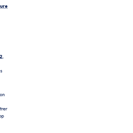
ture
 2
,
es
son
trer
rop