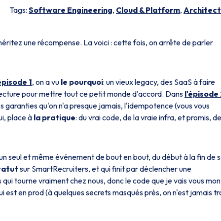
Tags:
Software Engineering
,
Cloud & Platform
,
Architec
éritez une récompense. La voici : cette fois, on arrête de parler
'épisode 1
, on a vu
le pourquoi
: un vieux legacy, des SaaS à faire
itecture pour mettre tout ce petit monde d'accord. Dans
l'épisode
 les garanties qu'on n'a presque jamais, l'idempotence (vous vous
i, place à
la pratique
: du vrai code, de la vraie infra, et promis, d
re un seul et même événement de bout en bout, du début à la fin de 
tatut
sur SmartRecruiters, et qui finit par déclencher une
as qui tourne vraiment chez nous, donc le code que je vais vous mon
qui est en prod (à quelques secrets masqués près, on n'est jamais t