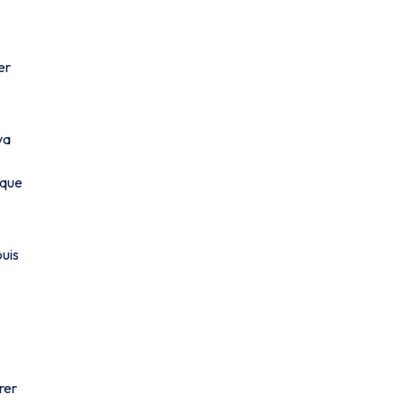
er
va
 que
puis
rer