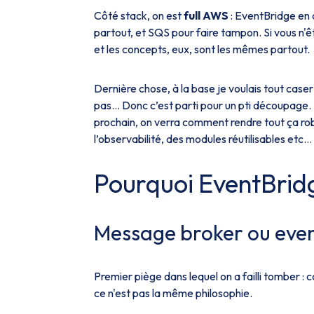
Côté stack, on est
full AWS
: EventBridge en
partout, et SQS pour faire tampon. Si vous n'êt
et les concepts, eux, sont les mêmes partout.
Dernière chose, à la base je voulais tout caser 
pas… Donc c’est parti pour un pti découpage. 
prochain, on verra comment rendre tout ça rob
l’observabilité, des modules réutilisables etc…
Pourquoi EventBrid
Message broker ou even
Premier piège dans lequel on a failli tomber :
ce n'est pas la même philosophie.