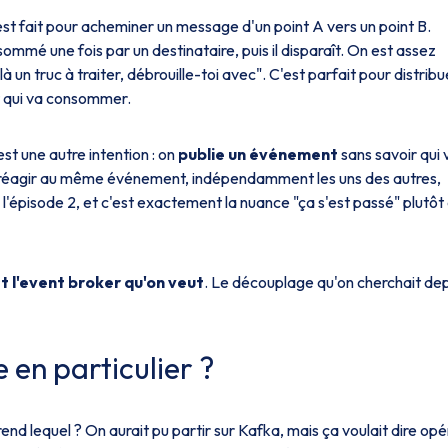
st fait pour acheminer un message d'un point A vers un point B.
mmé une fois par un destinataire, puis il disparaît. On est assez
 un truc à traiter, débrouille-toi avec". C'est parfait pour distribu
it qui va consommer.
st une autre intention : on
publie un événement
sans savoir qui 
 réagir au même événement, indépendamment les uns des autres,
 l'épisode 2, et c'est exactement la nuance "ça s'est passé" plutôt
st l'event broker qu'on veut
. Le découplage qu'on cherchait de
 en particulier ?
nd lequel ? On aurait pu partir sur Kafka, mais ça voulait dire opé