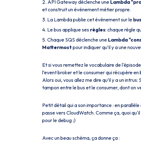
API Gateway déclenche une
Lambda "pr
et construit un événement métier propre.
La Lambda publie cet événement sur le
bu
Le bus applique ses
règles
: chaque règle q
Chaque SQS déclenche une
Lambda "con
Mattermost
pour indiquer qu’il y a une nouv
Et si vous remettez le vocabulaire de l'épisode
l’event broker et le consumer qui récupère en 
Alors oui, vous allez me dire qu’il y a un intrus:
tampon entre le bus et le consumer, dont on ver
Petit détail qui a son importance : en parallèle
passe vers CloudWatch. Comme ça, quoi qu'il arr
pour le debug ;)
Avec un beau schéma, ça donne ça :