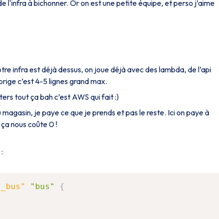
, de l'infra à bichonner. Or on est une petite équipe, et perso j’aime
re infra est déjà dessus, on joue déjà avec des lambda, de l’api
rige c’est 4-5 lignes grand max.
sters tout ça bah c’est AWS qui fait :)
magasin, je paye ce que je prends et pas le reste. Ici on paye à
t ça nous coûte 0 !
:
t_bus"
"bus"
{