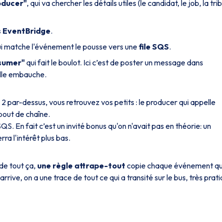
oducer"
, qui va chercher les détails utiles (le candidat, le job, la tr
s EventBridge
.
ui matche l'événement le pousse vers une
file SQS
.
sumer"
qui fait le boulot. Ici c’est de poster un message dans
elle embauche.
 2 par-dessus, vous retrouvez vos petits : le producer qui appelle
bout de chaîne.
 SQS. En fait c’est un invité bonus qu'on n'avait pas en théorie: un
ra l'intérêt plus bas.
 de tout ça,
une règle attrape-tout
copie chaque événement qu
ive, on a une trace de tout ce qui a transité sur le bus, très prat