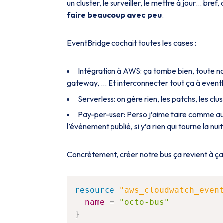
un cluster, le surveiller, le mettre à jour… bref
faire beaucoup avec peu
.
EventBridge cochait toutes les cases :
Intégration à AWS: ça tombe bien, toute not
gateway, … Et interconnecter tout ça à eventb
Serverless: on gère rien, les patchs, les clu
Pay-per-user: Perso j’aime faire comme au 
l’événement publié, si y’a rien qui tourne la nui
Concrètement, créer notre bus ça revient à ça 
resource 
"aws_cloudwatch_even
name
=
"octo-bus"
}