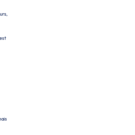
urs,
 est
mais