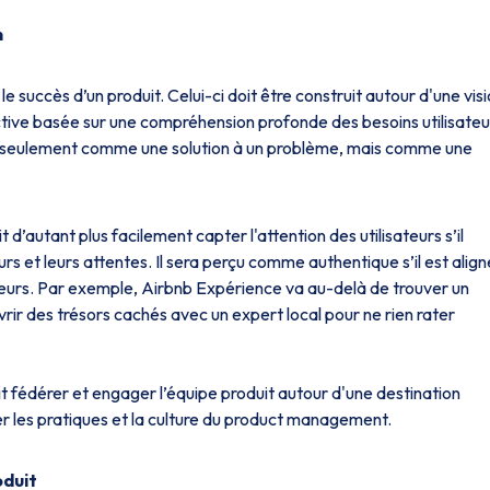
n
le succès d’un produit. Celui-ci doit être construit autour d'une vis
inctive basée sur une compréhension profonde des besoins utilisateu
on seulement comme une solution à un problème, mais comme une
d’autant plus facilement capter l'attention des utilisateurs s’il
rs et leurs attentes. Il sera perçu comme authentique s’il est align
teurs.
Par exemple, Airbnb Expérience va au-delà de trouver un
ir des trésors cachés avec un expert local pour ne rien rater
it fédérer et engager l’équipe produit autour d'une destination
er les pratiques et la culture du product management.
oduit