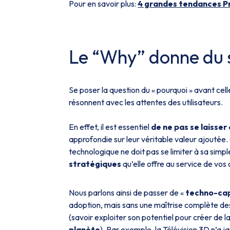
Pour en savoir plus:
4 grandes tendances Pr
Le “Why” donne du s
Se poser la question du « pourquoi » avant cell
résonnent avec les attentes des utilisateurs.
En effet, il est essentiel
de ne pas se laisser
approfondie sur leur véritable valeur ajout
technologique ne doit pas se limiter à sa simp
stratégiques
qu’elle offre au service de vos
Nous parlons ainsi de passer de «
techno-ca
adoption, mais sans une maîtrise complète des
(savoir exploiter son potentiel pour créer de l
planète
). Par exemple, la Télévision 3D n’a j