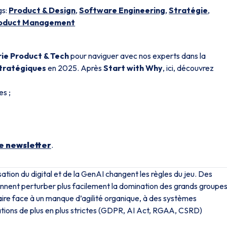
gs:
Product & Design
,
Software Engineering
,
Stratégie
,
oduct Management
rie Product & Tech
pour naviguer avec nos experts dans la
tratégiques
en 2025. Après
Start with Why
, ici, découvrez
es ;
e newsletter
.
tion du digital et de la GenAI changent les règles du jeu. Des
iennent perturber plus facilement la domination des grands groupes
aire face à un manque d’agilité organique, à des systèmes
tations de plus en plus strictes (GDPR, AI Act, RGAA, CSRD)