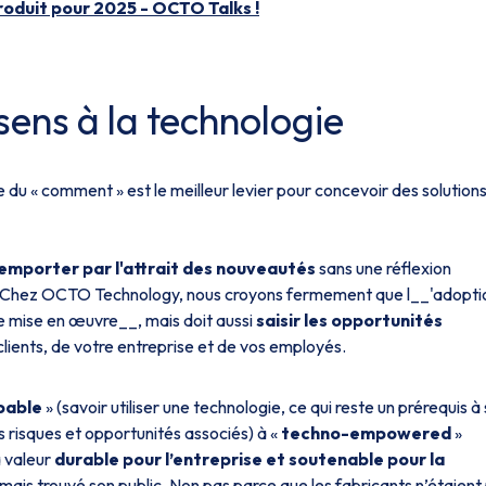
oduit pour 2025 - OCTO Talks !
ens à la technologie
e du « comment » est le meilleur levier pour concevoir des solutions
 emporter par l'attrait des nouveautés
sans une réflexion
ée. Chez OCTO Technology, nous croyons fermement que l__'adopti
le mise en œuvre__, mais doit aussi
saisir les opportunités
 clients, de votre entreprise et de vos employés.
pable
» (savoir utiliser une technologie, ce qui reste un prérequis à
 risques et opportunités associés) à «
techno-empowered
»
a valeur
durable
pour l’entreprise et soutenable pour la
amais trouvé son public. Non pas parce que les fabricants n’étaient