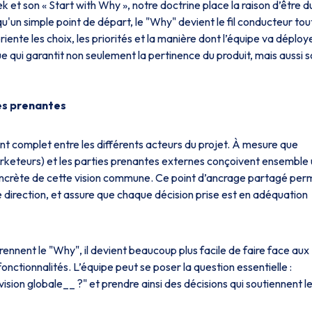
 et son « Start with Why », notre doctrine place la raison d’être d
'un simple point de départ, le "Why" devient le fil conducteur tou
riente les choix, les priorités et la manière dont l’équipe va déploy
que qui garantit non seulement la pertinence du produit, mais aussi 
ies prenantes
nt complet entre les différents acteurs du projet. À mesure que
arketeurs) et les parties prenantes externes conçoivent ensemble
 concrète de cette vision commune. Ce point d’ancrage partagé per
 direction, et assure que chaque décision prise est en adéquation
rennent le
"Why"
, il devient beaucoup plus facile de faire face aux
fonctionnalités. L’équipe peut se poser la question essentielle :
vision globale
__
?"
et prendre ainsi des décisions qui soutiennent l