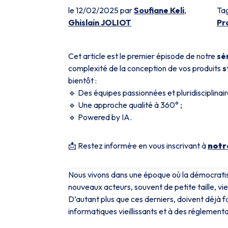
le 12/02/2025 par
Soufiane Keli
,
Ta
Ghislain JOLIOT
Pr
Cet article est le premier épisode de notre
sé
complexité de la conception de vos produits
s
bientôt :
🔹 Des équipes passionnées et pluridisciplinair
🔹 Une approche qualité à 360° ;
🔹 Powered by IA.
📩 Restez informé·e en vous inscrivant à
notr
Nous vivons dans une époque où la démocratisa
nouveaux acteurs, souvent de petite taille, v
D’autant plus que ces derniers, doivent déjà f
informatiques vieillissants et à des réglemen