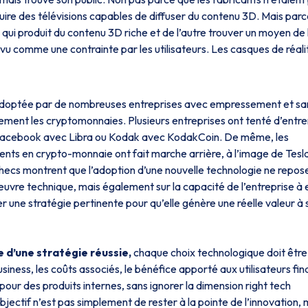
uire des télévisions capables de diffuser du contenu 3D. Mais par
e qui produit du contenu 3D riche et de l’autre trouver un moyen de 
t vu comme une contrainte par les utilisateurs. Les casques de réali
 adoptée par de nombreuses entreprises avec empressement et sa
èrement les cryptomonnaies. Plusieurs entreprises ont tenté d’entre
Facebook avec Libra ou Kodak avec KodakCoin. De même, les
nts en crypto-monnaie ont fait marche arrière, à l’image de Tesl
hecs montrent que l’adoption d’une nouvelle technologie ne repos
vre technique, mais également sur la capacité de l’entreprise à 
er une stratégie pertinente pour qu’elle génère une réelle valeur à 
 d’une stratégie réussie,
chaque choix technologique doit être
siness, les coûts associés, le bénéfice apporté aux utilisateurs fin
 pour des produits internes, sans ignorer la dimension right tech
’objectif n’est pas simplement de rester à la pointe de l’innovation, 