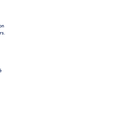
ion
rs.
é