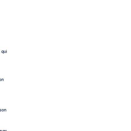
 qui
on
 son
 pas