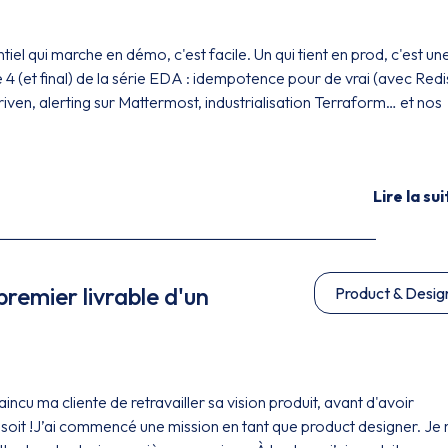
l qui marche en démo, c'est facile. Un qui tient en prod, c'est un
e 4 (et final) de la série EDA : idempotence pour de vrai (avec Redi
iven, alerting sur Mattermost, industrialisation Terraform… et nos
Lire la sui
remier livrable d'un
Product & Desig
ncu ma cliente de retravailler sa vision produit, avant d'avoir
soit !J’ai commencé une mission en tant que product designer. Je n