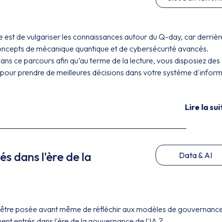
cle est de vulgariser les connaissances autour du Q-day, car derrièr
concepts de mécanique quantique et de cybersécurité avancés.
s ce parcours afin qu’au terme de la lecture, vous disposiez des
pour prendre de meilleures décisions dans votre système d'infor
Lire la sui
 dans l'ère de la
Data & AI
d'être posée avant même de réfléchir aux modèles de gouvernance
t entrés dans l'ère de la gouvernance de l'IA ?