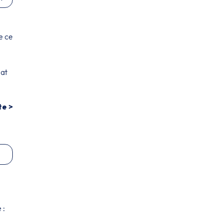
e ce
mat
te >
 :