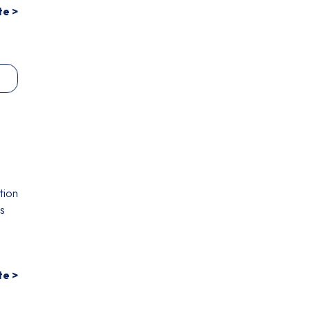
te >
tion
ls
te >