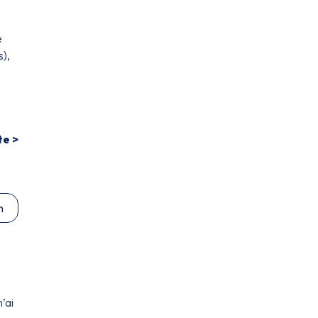
e
s),
te >
n
’ai