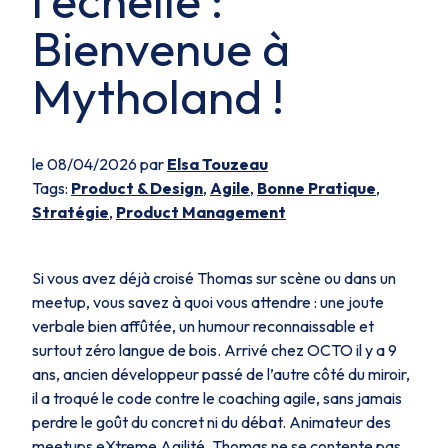
l'échelle :
Bienvenue à
Mytholand !
le 08/04/2026 par
Elsa Touzeau
Tags:
Product & Design
,
Agile
,
Bonne Pratique
,
Stratégie
,
Product Management
Si vous avez déjà croisé Thomas sur scène ou dans un
meetup, vous savez à quoi vous attendre : une joute
verbale bien affûtée, un humour reconnaissable et
surtout zéro langue de bois. Arrivé chez OCTO il y a 9
ans, ancien développeur passé de l’autre côté du miroir,
il a troqué le code contre le coaching agile, sans jamais
perdre le goût du concret ni du débat. Animateur des
meetups
eXtreme Agilité
, Thomas ne se contente pas