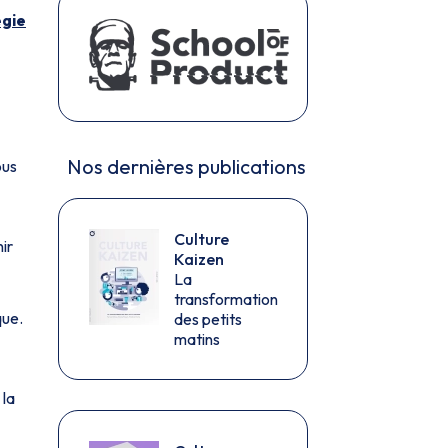
égie
Nos dernières publications
ous
Culture
nir
Kaizen
La
transformation
que.
des petits
matins
 la