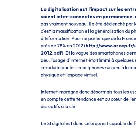
La digitalisation est l'impact sur les entr
soient inter-connectés en permanence, en
pas vraiment nouveau. Il a été déclenché par l
c'est la massification et la généralisation du p
d'Information. Pour ne parler que de la Fra
près de 78% en 2012 (
http://www.arcep.fr/
2012.pdf
). Et la vague des smartphones perm
peu, l'usage d'Internet était limité à quelques
introduite par les smartphones : un peu à la m
physique et l'espace virtuel.
Internet imprègne donc désormais tous les us
en compte cette tendance est au cœur de l'enj
disruptifs à la clé.
Le SI digital est donc celui qui est capable de f