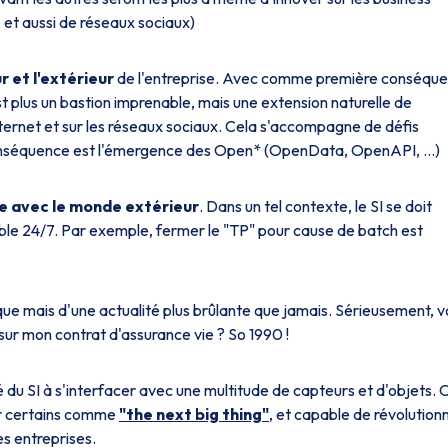
. et aussi de réseaux sociaux)
r et l'extérieur
de l'entreprise. Avec comme première conséqu
est plus un bastion imprenable, mais une extension naturelle de
Internet et sur les réseaux sociaux. Cela s'accompagne de défis
conséquence est l'émergence des Open* (OpenData, OpenAPI, ...)
e avec le monde extérieur
. Dans un tel contexte, le SI se doit
nible 24/7. Par exemple, fermer le "TP" pour cause de batch est
que mais d'une actualité plus brûlante que jamais. Sérieusement, 
sur mon contrat d'assurance vie ? So 1990 !
cité du SI à s'interfacer avec une multitude de capteurs et d'objets. 
r certains comme
"the next big thing"
, et capable de révolution
es entreprises.