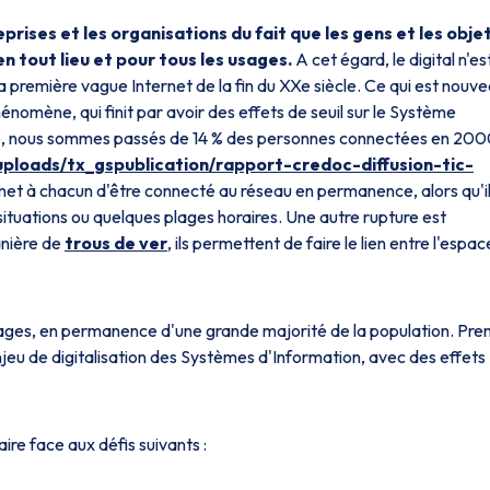
eprises et les organisations du fait que les gens et les obje
 tout lieu et pour tous les usages.
A cet égard, le digital n'es
a première vague Internet de la fin du XXe siècle. Ce qui est nouve
hénomène, qui finit par avoir des effets de seuil sur le Système
nce, nous sommes passés de 14 % des personnes connectées en 200
uploads/tx_gspublication/rapport-credoc-diffusion-tic-
et à chacun d'être connecté au réseau en permanence, alors qu'il
 situations ou quelques plages horaires. Une autre rupture est
anière de
trous de ver
, ils permettent de faire le lien entre l'espac
ages, en permanence d'une grande majorité de la population. Pre
eu de digitalisation des Systèmes d'Information, avec des effets
aire face aux défis suivants :