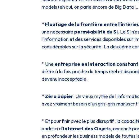
models (eh oui, on parle encore de Big Data !..
*
Floutage de la frontière entre l'intérieu
une nécessaire
perméabilité du SI
. Le SI n'
l'information et des services disponibles sur 
considérables sur la sécurité. La deuxième 
* Une
entreprise en interaction constant
d'être à la fois proche du temps réel et dispo
devenu inacceptable.
*
Zéro papier
. Un vieux mythe de l'informati
avez vraiment besoin d'un gris-gris manuscrit 
* Et pour finir avec le plus disruptif : la capa
parle ici d'
Internet des Objets
, annoncé pa
en profondeur les business models de toutes l