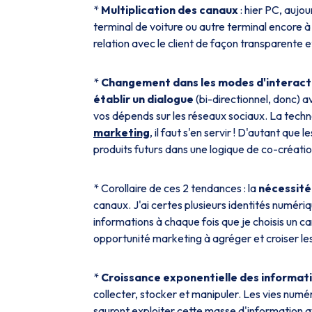
*
Multiplication des canaux
: hier PC, aujo
terminal de voiture ou autre terminal encore à
relation avec le client de façon transparente 
*
Changement dans les modes d'interactio
établir un dialogue
(bi-directionnel, donc) av
vos dépends sur les réseaux sociaux. La techno
marketing
, il faut s'en servir ! D'autant que
produits futurs dans une logique de co-créati
* Corollaire de ces 2 tendances : la
nécessité 
canaux. J'ai certes plusieurs identités numé
informations à chaque fois que je choisis un can
opportunité marketing à agréger et croiser les
*
Croissance exponentielle des informati
collecter, stocker et manipuler. Les vies numé
sauront exploiter cette masse d'information av