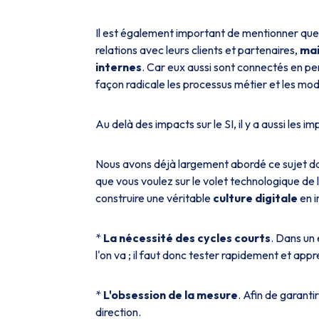
Il est également important de mentionner que
relations avec leurs clients et partenaires,
mai
internes
. Car eux aussi sont connectés en pe
façon radicale les processus métier et les mod
Au delà des impacts sur le SI, il y a aussi les im
Nous avons déjà largement abordé ce sujet da
que vous voulez sur le volet technologique de l
construire une véritable
culture digitale
en i
*
La nécessité des cycles courts
. Dans un 
l'on va ; il faut donc tester rapidement et app
*
L'obsession de la mesure
. Afin de garant
direction.