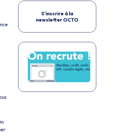
S'inscrire à la
newsletter OCTO
ence
vous
On
ner