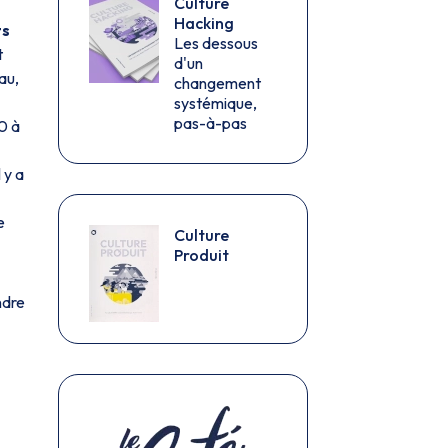
Culture
Hacking
ts
Les dessous
t
d'un
au,
changement
systémique,
pas-à-pas
0 à
 y a
e
Culture
Produit
ndre