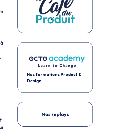
la
 à
s
Nos formations Product &
Design
Nos replays
t
ui