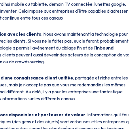
urd'hui mobile ou tablette, demain TV connectée, lunettes google,
 inventer. Cela impose aux entreprises d'être capables d'adresser 
et continue entre tous ces canaux.
n avec les clients
. Nous avons maintenant la technologie pour
ec les clients. Si vous ne le faites pas, eux le feront, probablement
logie a permis l'avènement du ciblage fin et de l'
inbound
 les clients peuvent aussi devenir des acteurs de la conception de vo
on ou de crowdsourcing.
d'une connaissance client unifiée
, partagée et riche entre les
riques, mais je n'accepte pas que vous me redemandiez les mêmes
al différent. Au delà, il y a pour les entreprises une fantastique
 informations sur les différents canaux.
ons disponibles et porteuses de valeur
. Informations qu'il fau
riques (des gens et des objets) sont verbeuses et les entreprises q
ant les autres seront les plus à même d'innover sur les business