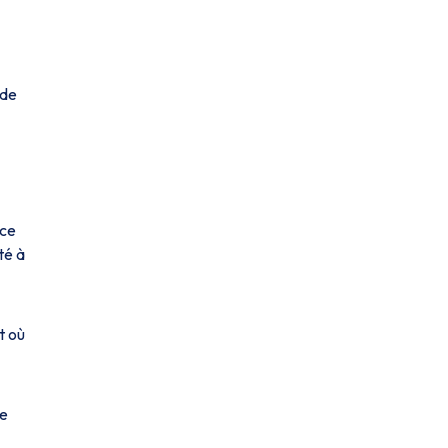
 de
 ce
té à
t où
ne