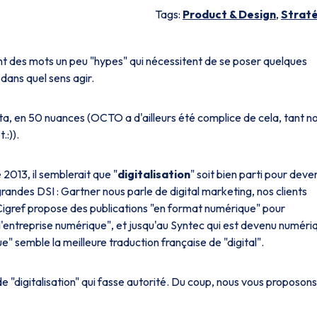
Tags:
Product & Design
,
Strat
ent des mots un peu "hypes" qui nécessitent de se poser quelques
dans quel sens agir.
Data, en 50 nuances (OCTO a d'ailleurs été complice de cela, tant n
:)).
2013, il semblerait que "
digitalisation
" soit bien parti pour deve
randes DSI : Gartner nous parle de digital marketing, nos clients
 Cigref propose des publications "en format numérique" pour
l'entreprise numérique", et jusqu'au Syntec qui est devenu numéri
 semble la meilleure traduction française de "digital".
 de "digitalisation" qui fasse autorité. Du coup, nous vous proposons