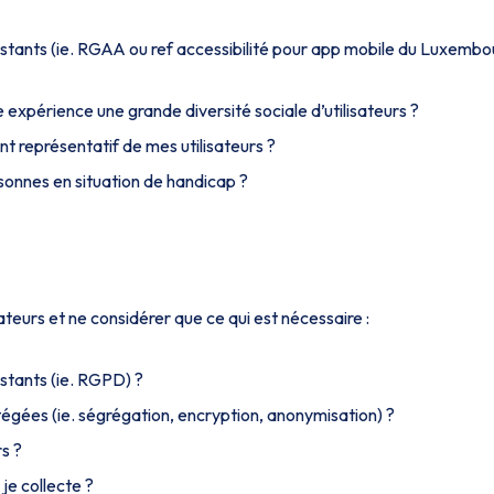
xistants (ie. RGAA ou ref accessibilité pour app mobile du Luxembo
expérience une grande diversité sociale d’utilisateurs ?
t représentatif de mes utilisateurs ?
rsonnes en situation de handicap ?
eurs et ne considérer que ce qui est nécessaire :
istants (ie. RGPD) ?
gées (ie. ségrégation, encryption, anonymisation) ?
s ?
je collecte ?