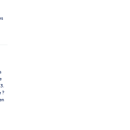
es
s
e
23.
e ?
en