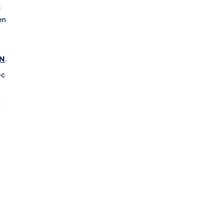
a
en
N
.
ec
c