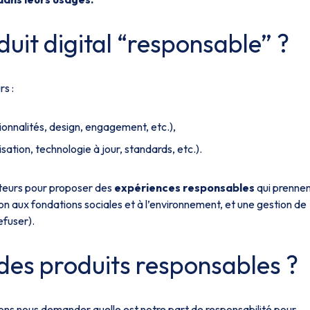
uit digital “responsable” ?
s :
ionnalités, design, engagement, etc.),
sation, technologie à jour, standards, etc.).
cteurs pour proposer des
expériences responsables
qui prenne
n aux fondations sociales et à l’environnement, et une gestion de
efuser).
des produits responsables ?
ons nous demander quelle est notre part de responsabilité pour