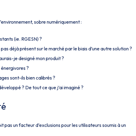
l’environnement, sobre numériquement :
istants (ie. RGESN) ?
l pas déjà présent sur le marché par le biais d’une autre solution ?
 aurais-je designé mon produit ?
s énergivores ?
es sont-ils bien calibrés ?
 développé ? De tout ce que j’ai imaginé ?
té
 pas un facteur d’exclusions pour les utilisateurs soumis à un