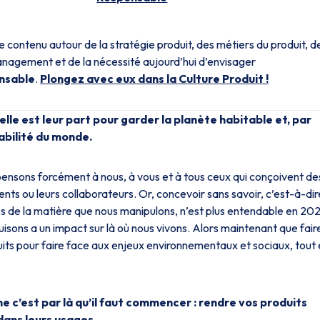
ontenu autour de la stratégie produit, des métiers du produit, d
anagement et de la nécessité aujourd’hui d’envisager
nsable
.
Plongez avec eux dans la Culture Produit !
le est leur part pour garder la planète habitable et, par
abilité du monde.
pensons forcément à nous, à vous et à tous ceux qui conçoivent de
ients ou leurs collaborateurs. Or, concevoir sans savoir, c’est-à-dir
s de la matière que nous manipulons, n’est plus entendable en 20
sons a un impact sur là où nous vivons. Alors maintenant que fair
ts pour faire face aux enjeux environnementaux et sociaux, tout 
 c’est par là qu’il faut commencer : rendre vos produits
ans leurs usages.