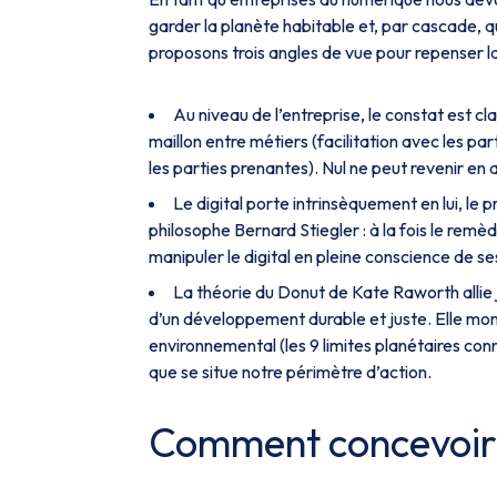
garder la planète habitable et, par cascade, q
proposons trois angles de vue pour repenser la 
Au niveau de l’entreprise, le constat est cla
maillon entre métiers (facilitation avec les p
les parties prenantes). Nul ne peut revenir en a
Le digital porte intrinsèquement en lui, le p
philosophe Bernard Stiegler : à la fois le remè
manipuler le digital en pleine conscience de s
La théorie du Donut de Kate Raworth allie 
d’un développement durable et juste. Elle mont
environnemental (les 9 limites planétaires conn
que se situe notre périmètre d’action.
Comment concevoir 