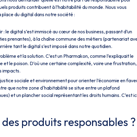
uels produits contribuent à l’habitabilité du monde. Nous vous
place du digital dans notre société :
ir : le digital s’est immiscé au cœur de nos business, passant d’un
arties prenantes), à la chaîne commune des métiers (partenariat av
rrière tant le digital s’est imposé dans notre quotidien.
roblème et la solution. C’est un
Pharmakon,
comme l’expliquait le
de et le poison. D’où une certaine complexité, voire une frustration,
es impacts.
justice sociale et environnement pour orienter l’économie en fave
re que notre zone d'habitabilité se situe entre un plafond
ues) et un plancher social représentant les droits humains. C’est ic
des produits responsables ?