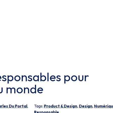
esponsables pour
 du monde
rles Du Portal
,
Tags:
Product & Design
,
Design
,
Numériq
Responsable