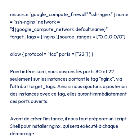
resource "google_compute_firewall" "ssh-nginx" { name
= "ssh-nginx" network =
"${google_compute_network.default.name}"
target_tags = ["nginx"] source_ranges = ["0.0.0.0/0"]
allow { protocol = "tcp" ports = ["22"] } }
Point intéressant, nous ouvrons les ports 80 et 22
seulement sur les instances portant le
tag
"nginx", via
l'attribut
target_tags
. Ainsi si nous ajoutons a posteriori
des instances avec ce tag, elles auront immédiatement
ces ports ouverts.
Avant de créer l'instance, il nous faut préparer un script
Shell pour installer nginx, qui sera exécuté à chaque
démarrage.