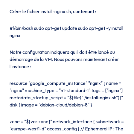
Créer le fichier install-nginx.sh, contenant :
#!/bin/bash sudo apt-get update sudo apt-get -y install
nginx
Notre configuration indiquera qu'il doit être lancé au
démarrage de la VM. Nous pouvons maintenant créer
l'instance :
resource "google_compute_instance" "nginx" { name =
"nginx" machine_type = "n1-standard-1" tags = ["nginx"]
metadata_startup_script = "${file("./install-nginx.sh")}"
disk { image = "debian-cloud/debian-8" }
zone = "${var.zone}" network_interface { subnetwork =
"europe-west1-d" access_config { // Ephemeral IP : The