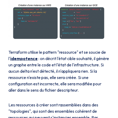
Terraform utilise le
pattern
"ressource" et se soucie de
l'
idempotence
: on décrit l'état cible souhaité, il génère
un graphe entre le code et l'état de l'infrastructure. Si
aucun delta n'est détecté, il n'appliquera rien. Si la
ressource n'existe pas, elle sera créée. Si une
configuration est incorrecte, elle sera modifiée pour
aller dans le sens du fichier descripteur.
Les ressources à créer sont rassemblées dans des
"topologies", qui sont des ensembles cohérent de
ressources qui peuvent s'instancier ensemble. Par