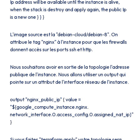
Ip address will be available until the instance is alive,
when the stack is destroy and apply again, the public Ip
is a new one } } }
L'image source est la "debian-cloud/debian-8". On
attribue le
tag
"nginx" à l'instance pour que les
firewalls
donnent accès sur les ports ssh et http.
Nous souhaitons avoir en sortie de la topologie l'adresse
publique de l'instance. Nous allons utiliser un
output
qui
pointe sur un attribut de l'interface réseau de l'instance.
output "nginx_public_ip" { value =
"${google_compute_instance.nginx.
network_interface.0.access_config.0.assigned_nat_ip}"
}
Si vous faites "terraform apply" votre topologie sera