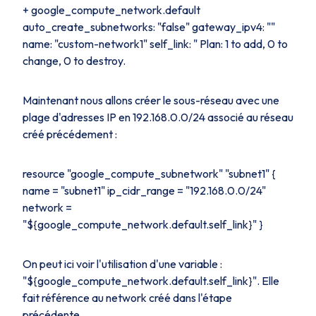
+ google_compute_network.default
auto_create_subnetworks: "false" gateway_ipv4: ""
name: "custom-network1" self_link: " Plan: 1 to add, 0 to
change, 0 to destroy.
Maintenant nous allons créer le sous-réseau avec une
plage d'adresses IP en 192.168.0.0/24 associé au réseau
créé précédement :
resource "google_compute_subnetwork" "subnet1" {
name = "subnet1" ip_cidr_range = "192.168.0.0/24"
network =
"${google_compute_network.default.self_link}" }
On peut ici voir l'utilisation d'une
variable
:
"${google_compute_network.default.self_link}". Elle
fait référence au
network
créé dans l'étape
précédente.