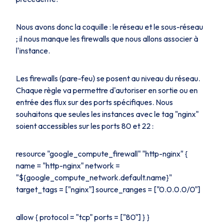
Nous avons donc la coquille : le réseau et le sous-réseau
; il nous manque les
firewalls
que nous allons associer à
l'instance.
Les
firewalls
(pare-feu) se posent au niveau du réseau.
Chaque règle va permettre d'autoriser en sortie ou en
entrée des flux sur des ports spécifiques. Nous
souhaitons que seules les instances avec le
tag
"nginx"
soient accessibles sur les ports 80 et 22 :
resource "google_compute_firewall" "http-nginx" {
name = "http-nginx" network =
"${google_compute_network.default.name}"
target_tags = ["nginx"] source_ranges = ["0.0.0.0/0"]
allow { protocol = "tcp" ports = ["80"] } }