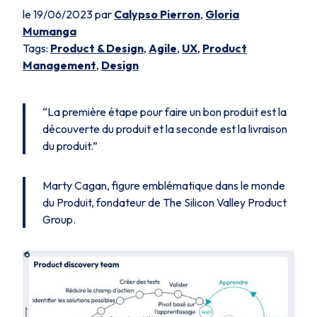
le 19/06/2023 par
Calypso Pierron
,
Gloria
Mumanga
Tags:
Product & Design
,
Agile
,
UX
,
Product
Management
,
Design
“La première étape pour faire un bon produit est la
découverte du produit et la seconde est la livraison
du produit.”
Marty Cagan, figure emblématique dans le monde
du Produit, fondateur de The Silicon Valley Product
Group.