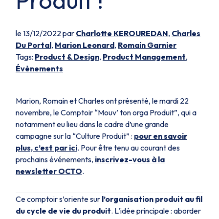
Produit !
le 13/12/2022 par
Charlotte KEROUREDAN
,
Charles
Du Portal
,
Marion Leonard
,
Romain Garnier
Tags:
Product & Design
,
Product Management
,
Évènements
Marion, Romain et Charles ont présenté, le mardi 22
novembre, le Comptoir “Mouv’ ton orga Produit”, qui a
notamment eu lieu dans le cadre d’une grande
campagne sur la “Culture Produit” :
pour en savoir
plus, c’est par ici
. Pour être tenu au courant des
prochains événements,
inscrivez-vous à la
newsletter OCTO
.
Ce comptoir s’oriente sur
l’organisation produit au fil
du cycle de vie du produit
. L’idée principale : aborder