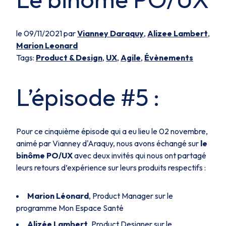
le 09/11/2021 par
Vianney Daraquy
,
Alizee Lambert
,
Marion Leonard
Tags:
Product & Design
,
UX
,
Agile
,
Évènements
L’épisode #5 :
Pour ce cinquième épisode qui a eu lieu le 02 novembre,
animé par Vianney d'Araquy, nous avons échangé sur
le
binôme PO/UX
avec deux invités qui nous ont partagé
leurs retours d’expérience sur leurs produits respectifs :
Marion Léonard
, Product Manager sur le
programme Mon Espace Santé
Alizée Lambert
, Product Designer sur le