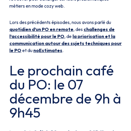
métiers en mode cozy web.
Lors des précédents épisodes, nous avons parlé du
quotidien d’un PO en remote
, des
challenges de
l’accessibilité pour le PO
, de
la priorisation et la
communication autour des sujets techniques pour
le PO
et du
noEstimates
.
Le prochain café
du PO: le 07
décembre de 9h à
9h45