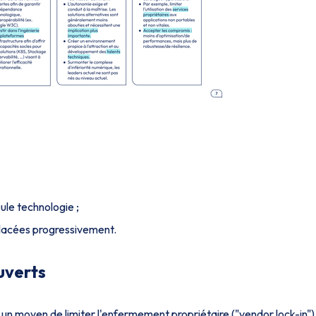
ule technologie ;
placées progressivement.
uverts
 moyen de limiter l'enfermement propriétaire ("vendor lock-in") 