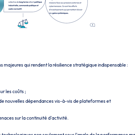
ns majeures qui rendent la résilience stratégique indispensable :
ur les coûts ;
crée de nouvelles dépendances vis-à-vis de plateformes et
aces sur la continuité d'activité.
x technologiques non seulement sous l'angle de la performance ma