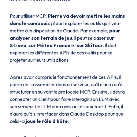
Pour utiliser MCP,
Pierre va devoir mettre les mains
dans le
cambouis ;
il doit explorer les outils qu’il veut
mettre à la disposition de Claude. Par exemple,
pour
analyser son terrain de jeu
, il peut se baser
sur
Strava
,
sur Météo France
et
sur SkiTour
. Il doit
explorer les différentes APIs de ces outils pour se
projeter sur leurs utilisations.
Après avoir compris le fonctionnement de ces APIs, il
pourra les rassembler dans un serveur, qu’il n’aura qu'à
structurer en suivant le protocole MCP. Ensuite, il devra
connecter un client pour faire interagir son LLM avec
son serveur (le LLM aura ainsi accès aux
tools
). Enfin, il
n’aura qu'à s'interfacer dans Claude Desktop pour que
celui-ci
joue le rôle d’hôte
.