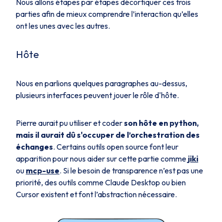
Nous allons étapes par étapes décortiquer ces trois
parties afin de mieux comprendre l’interaction qu’elles
ont les unes avec les autres.
Hôte
Nous en parlions quelques paragraphes au-dessus,
plusieurs interfaces peuvent jouer le rôle d'hôte.
Pierre aurait pu utiliser et coder
son hôte en python,
mais il aurait dû s'occuper de l’orchestration des
échanges
. Certains outils open source font leur
apparition pour nous aider sur cette partie comme
jiki
ou
mcp-use
. Si le besoin de transparence n’est pas une
priorité, des outils comme Claude Desktop ou bien
Cursor existent et font l’abstraction nécessaire.