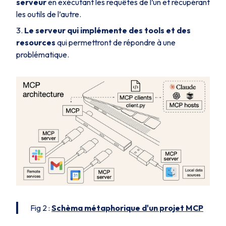
serveur
en exécutant les requêtes de l’un et récupérant
les outils de l’autre.
Le serveur
qui
implémente des
tools
et des
resources
qui permettront de répondre à une
problématique.
Fig 2 :
Schèma métaphorique d'un projet MCP