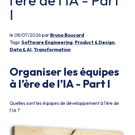
l’ère de l’IA - Part
I
le 08/07/2026 par
Bruno Boucard
Tags:
Software Engineering
,
Product & Design
,
Data & AI
,
Transformation
Organiser les équipes
à l’ère de l’IA - Part I
Quelles sont les équipes de développement à l'ère de
l'IA ?