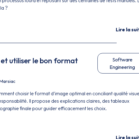
n processus lourd et reposant sur des centaines de tests manuels. 
la ?
Lire la sui
r et utiliser le bon format
Software
Engineering
 Marsiac
mment choisir le format d’image optimal en conciliant qualité visue
ponsabilité. Il propose des explications claires, des tableaux
ographie finale pour guider efficacement les choix.
Lire la sui