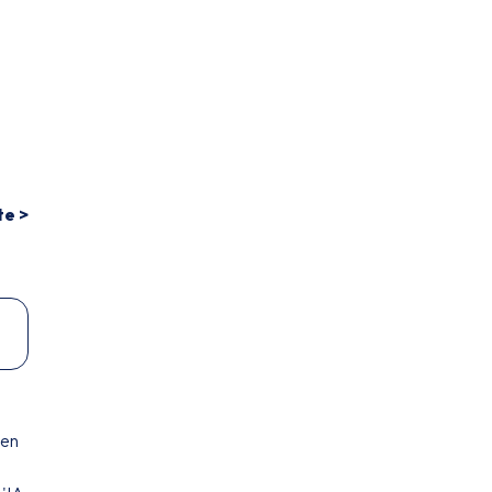
te >
 en