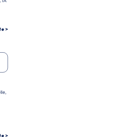
L'IA
te >
lle,
te >