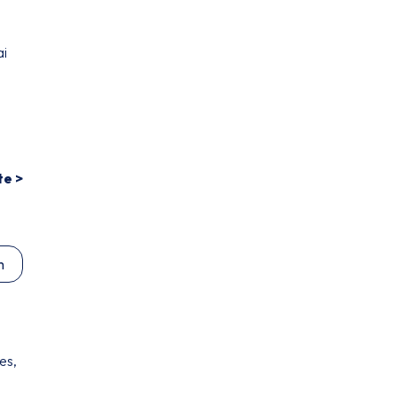
ai
te >
m
es,