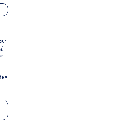
our
g)
un
te >