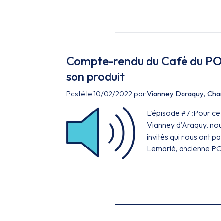
Compte-rendu du Café du PO 
son produit
Posté le 10/02/2022 par
Vianney Daraquy
,
Char
L’épisode #7 :Pour ce 
Vianney d’Araquy, nou
invités qui nous ont p
Lemarié, ancienne PO 