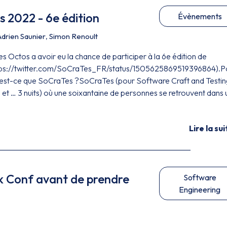
 2022 - 6e édition
Évènements
Adrien Saunier
,
Simon Renoult
Octos a avoir eu la chance de participer à la 6e édition de
tps://twitter.com/SoCraTes_FR/status/1505625869519396864).P
u’est-ce que SoCraTes ?SoCraTes (pour Software Craft and Testin
s et … 3 nuits) où une soixantaine de personnes se retrouvent dans 
Lire la sui
k Conf avant de prendre
Software
Engineering