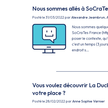
Nous sommes allés à SoCraTes
Posté le 31/03/2022 par
Alexandre Jeambrun
,
Nous sommes quelques 
SoCraTes France (ht
poser le contexte, q
c’est un temps (3 jour
endroit s...
Vous voulez découvrir La Duc
votre place ?
Posté le 28/02/2022 par
Anne Sophie Varnier