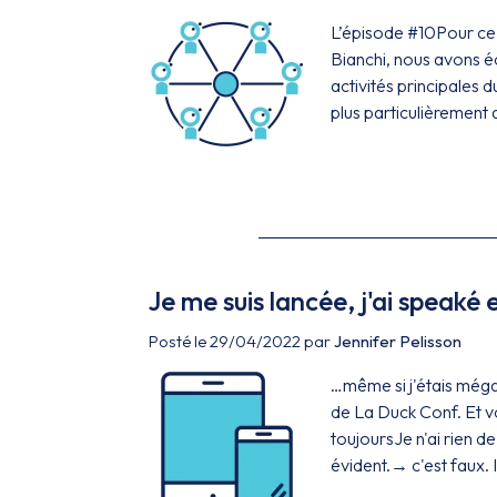
L’épisode #10Pour ce d
Bianchi, nous avons éc
activités principales 
plus particulièrement 
Je me suis lancée, j'ai speaké 
Posté le 29/04/2022 par
Jennifer Pelisson
…même si j'étais még
de La Duck Conf. Et vo
toujoursJe n'ai rien de
évident.→ c'est faux. I