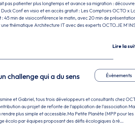
it pas patienter plus longtemps et avance sa migration : découvre
La Duck Conf en visio et en accès gratuit : Les Comptoirs OCTO x L
: 45 min de visioconférence le matin, avec 20 min de présentatio
 une thématique Architecture IT avec des experts OCTO.JE M'INS
Lire la sui
un challenge qui a du sens
Évènements
asmine et Gabriel, tous trois développeurs et consultants chez OC
ntribution au projet de refonte de l’application de l’association Ma
a rendre plus simple et accessible.Ma Petite Planète (MPP pour les
nge écolo par équipes proposant des défis écologiques à ré...