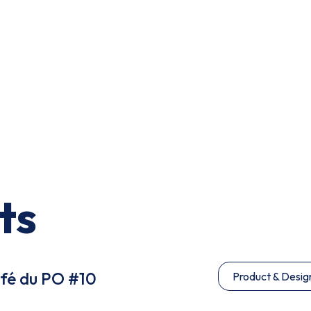
ts
afé du PO #10
Product & Desig