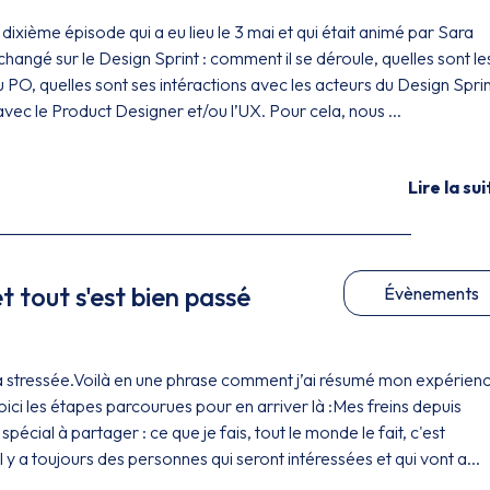
ixième épisode qui a eu lieu le 3 mai et qui était animé par Sara
hangé sur le Design Sprint : comment il se déroule, quelles sont le
du PO, quelles sont ses intéractions avec les acteurs du Design Sprin
avec le Product Designer et/ou l’UX. Pour cela, nous ...
Lire la sui
et tout s'est bien passé
Évènements
a stressée.Voilà en une phrase comment j’ai résumé mon expérien
ici les étapes parcourues pour en arriver là :Mes freins depuis
 spécial à partager : ce que je fais, tout le monde le fait, c'est
l y a toujours des personnes qui seront intéressées et qui vont a...