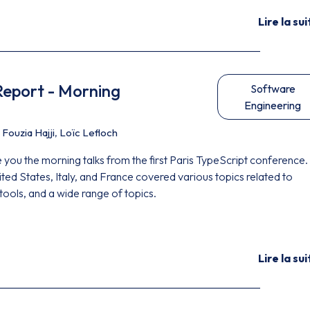
Lire la sui
Report - Morning
Software
Engineering
,
Fouzia Hajji
,
Loïc Lefloch
are you the morning talks from the first Paris TypeScript conference.
ted States, Italy, and France covered various topics related to
tools, and a wide range of topics.
Lire la sui