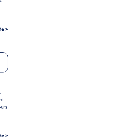
c
te >
A
nt
ours
te >