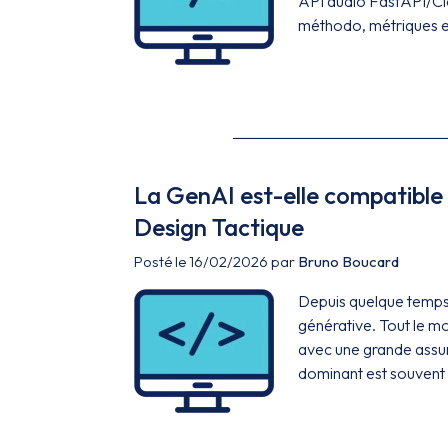
API audio FastAPI/Clo
méthodo, métriques e
La GenAI est-elle compatibl
Design Tactique
Posté le 16/02/2026 par
Bruno Boucard
Depuis quelque temps,
générative. Tout le m
avec une grande assura
dominant est souvent 