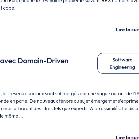
ud Run, chaque fix révélait le problème suivant. REX complet ave
t code.
Lire la sui
e avec Domain-Driven
Software
Engineering
 les réseaux sociaux sont submergés par une vague autour de l’I
onde en parle. De nouveaux ténors du sujet émergent et s’exprime
nce, arborant des titres tels que experts IA ou assimilés. Le disc
le même ...
Lire la sui