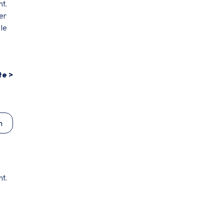
nt.
er
 le
te >
n
nt.