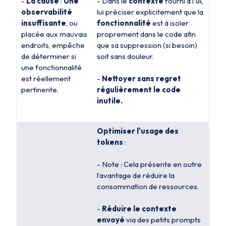
-
La cause
:
Une
- Dans le
contexte
fourni à l’IA,
observabilité
lui préciser explicitement que la
insuffisante
, ou
fonctionnalité
est à isoler
placée aux mauvais
proprement dans le code afin
endroits, empêche
que sa suppression (si besoin)
de déterminer si
soit sans douleur.
une fonctionnalité
est réellement
-
Nettoyer sans regret
pertinente.
régulièrement le code
inutile.
Optimiser l'usage des
tokens
:
- Note : Cela présente en outre
l’avantage de réduire la
consommation de ressources.
-
Réduire le contexte
envoyé
via des petits prompts