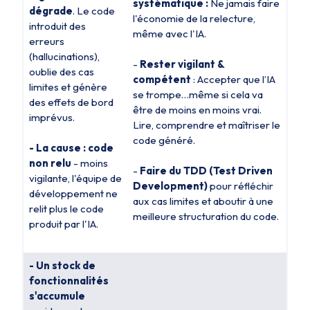
systématique :
Ne jamais faire
dégrade
. Le code
l'économie de la relecture,
introduit des
même avec l'IA.
erreurs
(hallucinations),
-
Rester vigilant &
oublie des cas
compétent
: Accepter que l’IA
limites et génère
se trompe…même si cela va
des effets de bord
être de moins en moins vrai.
imprévus.
Lire, comprendre et maîtriser le
code généré.
- La cause : code
non relu
- moins
-
Faire du TDD (Test Driven
vigilante, l'équipe de
Development)
pour réfléchir
développement ne
aux cas limites et aboutir à une
relit plus le code
meilleure structuration du code.
produit par l'IA.
- Un stock de
fonctionnalités
s'accumule