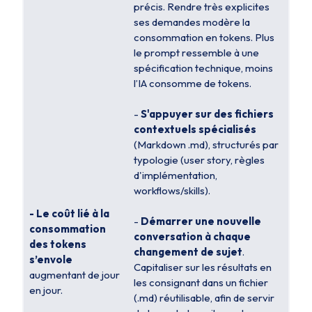
précis. Rendre très explicites
ses demandes modère la
consommation en tokens. Plus
le prompt ressemble à une
spécification technique, moins
l’IA consomme de tokens.
-
S'appuyer sur des fichiers
contextuels spécialisés
(Markdown .md), structurés par
typologie (user story, règles
d'implémentation,
workflows/skills).
- Le coût lié à la
-
Démarrer une nouvelle
consommation
conversation à chaque
des tokens
changement de sujet
.
s’envole
Capitaliser sur les résultats en
augmentant de jour
les consignant dans un fichier
en jour.
(.md) réutilisable, afin de servir