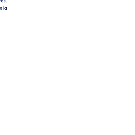
res.
e la