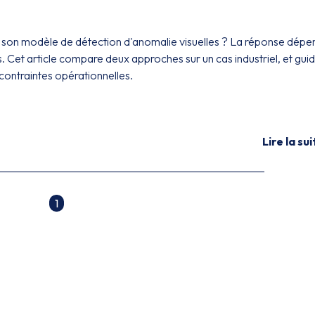
 son modèle de détection d'anomalie visuelles ? La réponse dépe
. Cet article compare deux approches sur un cas industriel, et gui
contraintes opérationnelles.
Lire la sui
1