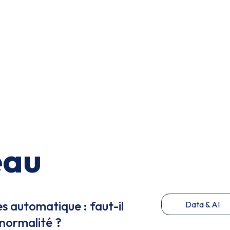
eau
es automatique : faut-il
Data & AI
 normalité ?